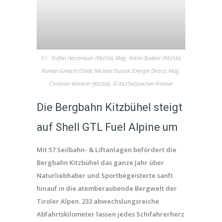
V.l.: Stefan Hetzenauer (KitzSki), Mag. Anton Bodner (KitzSki),
Roman Gmachl (Shell), Michael Dussek (Energie Direct), Mag.
Christian Wörister (KitzSki). © KitzSki/Joachim Frenner
Die Bergbahn Kitzbühel steigt
auf Shell GTL Fuel Alpine um
Mit 57 Seilbahn- & Liftanlagen befördert die
Bergbahn Kitzbühel das ganze Jahr über
Naturliebhaber und Sportbegeisterte sanft
hinauf in die atemberaubende Bergwelt der
Tiroler Alpen. 233 abwechslungsreiche
Abfahrtskilometer lassen jedes Schifahrerherz