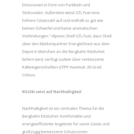
Emissionen in Form von Partikeln und
Stickoxiden. Außerdem weist GTL Fuel eine
höhere Cetanzahl auf und enthält so gut wie
keinen Schwefel und keine aromatischen
Verbindungen.“ Alpines Shell GTL Fuel, dass Shell
über den Markenpartner EnergieDirect aus dem
Depot in München an die Bergbahn Kitzbühel
liefern wird, verfügt zudem über verbesserte
Kälteeigenschaften (CFPP maximal -30 Grad
Celsius
KitzSki setzt auf Nachhaltigkeit
Nachhaltigkeit ist ein zentrales Thema für die
Bergbahn Kitzbühel. Komfortable und
energieeffiziente Angebote für seine Gäste und
großzügig bemessene Schutzzonen