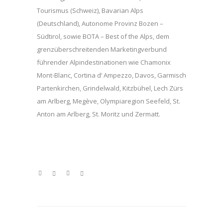
Tourismus (Schweiz), Bavarian Alps
(Deutschland), Autonome Provinz Bozen –
Südtirol, sowie BOTA – Best of the Alps, dem
grenzüberschreitenden Marketingverbund
führender Alpindestinationen wie Chamonix
Mont-Blanc, Cortina d‘ Ampezzo, Davos, Garmisch
Partenkirchen, Grindelwald, Kitzbühel, Lech Zürs
am Arlberg, Megève, Olympiaregion Seefeld, St.
Anton am Arlberg, St. Moritz und Zermatt.