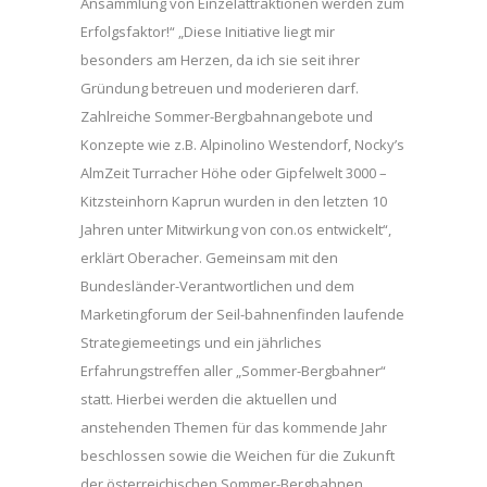
Ansammlung von Einzelattraktionen werden zum
Erfolgsfaktor!“ „Diese Initiative liegt mir
besonders am Herzen, da ich sie seit ihrer
Gründung betreuen und moderieren darf.
Zahlreiche Sommer-Bergbahnangebote und
Konzepte wie z.B. Alpinolino Westendorf, Nocky’s
AlmZeit Turracher Höhe oder Gipfelwelt 3000 –
Kitzsteinhorn Kaprun wurden in den letzten 10
Jahren unter Mitwirkung von con.os entwickelt“,
erklärt Oberacher. Gemeinsam mit den
Bundesländer-Verantwortlichen und dem
Marketingforum der Seil-bahnenfinden laufende
Strategiemeetings und ein jährliches
Erfahrungstreffen aller „Sommer-Bergbahner“
statt. Hierbei werden die aktuellen und
anstehenden Themen für das kommende Jahr
beschlossen sowie die Weichen für die Zukunft
der österreichischen Sommer-Bergbahnen