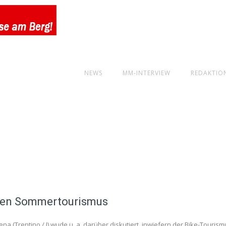
NEWS
MM-INTERVIEW
REDAKTIO
inen Sommertourismus
a (Trentino / I) wude u. a. darüber diskutiert, inwiefern der Bike-Tourism