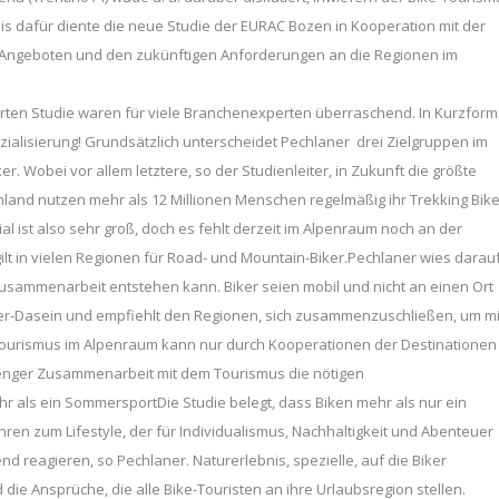
s dafür diente die neue Studie der EURAC Bozen in Kooperation mit der
-Angeboten und den zukünftigen Anforderungen an die Regionen im
rten Studie waren für viele Branchenexperten überraschend. In Kurzform
alisierung! Grundsätzlich unterscheidet Pechlaner drei Zielgruppen im
. Wobei vor allem letztere, so der Studienleiter, in Zukunft die größte
land nutzen mehr als 12 Millionen Menschen regelmäßig ihr Trekking Bike
al ist also sehr groß, doch es fehlt derzeit im Alpenraum noch an der
ilt in vielen Regionen für Road- und Mountain-Biker.Pechlaner wies darau
 Zusammenarbeit entstehen kann. Biker seien mobil und nicht an einen Ort
er-Dasein und empfiehlt den Regionen, sich zusammenzuschließen, um mi
e-Tourismus im Alpenraum kann nur durch Kooperationen der Destinationen
in enger Zusammenarbeit mit dem Tourismus die nötigen
als ein SommersportDie Studie belegt, dass Biken mehr als nur ein
en zum Lifestyle, der für Individualismus, Nachhaltigkeit und Abenteuer
d reagieren, so Pechlaner. Naturerlebnis, spezielle, auf die Biker
die Ansprüche, die alle Bike-Touristen an ihre Urlaubsregion stellen.