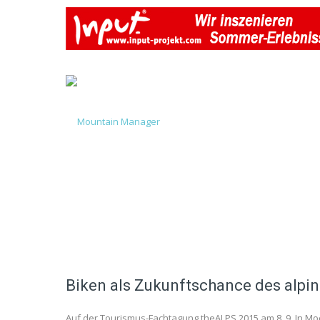
Biken als Zukunftschance des alp
Auf der Tourismus-Fachtagung theALPS 2015 am 8. 9. In Moen