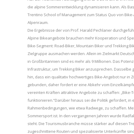
die alpine Sommerentwicklung dynamisieren kann. Als Basi
Trentino School of Management zum Status Quo von Bike
Alpenraum.
Die Ergebnisse der von Prof. Harald Pechlaner durchgefüh
Alpine Bikeangebote brauchen mehr Kooperation und Spezi
Bike-Segment: Road-Biker, Mountain Biker und Trekking Biker
Zielgruppe ausmachen werden. Allein im Zielmarkt Deutsch
in Großbritannien sind es mehr als 9 Millionen. Das Potenzi
Infrastruktur, um Trekking Biker anzusprechen. Dasselbe g
hin, dass ein qualitativ hochwertiges Bike-Angebot nur in
gebunden, daher fordert er eine Abkehr vom Einzelkämpf
vereinten Kräften attraktive Angebote zu schaffen: „Bik
funktionieren.“Darüber hinaus sei die Politik gefordert, 
Rahmenbedingungen, wie etwa Radwege, zu schaffen. Mehr 
Sommersport ist. In den vergangenen Jahren wurde Radfahr
steht. Die Tourismusbranche müsse stärker auf diesen Tren
zugeschnittene Routen und spezialisierte Unterkünfte sind 