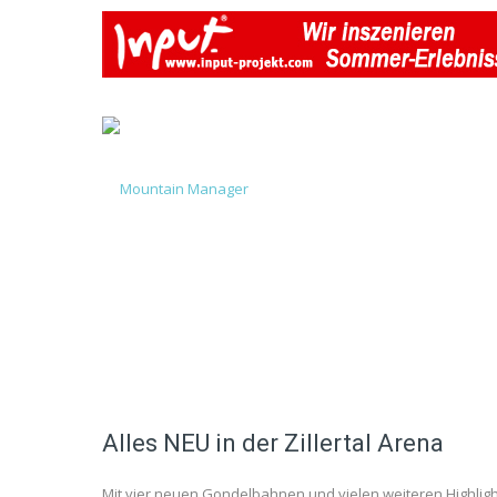
Alles NEU in der Zillertal Arena
Mit vier neuen Gondelbahnen und vielen weiteren Highlights s