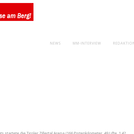
NEWS
MM-INTERVIEW
REDAKTIO
tartete die Tiroler Zillertal Arena (166 Pistenkilometer, 49 Lifte, 1,42