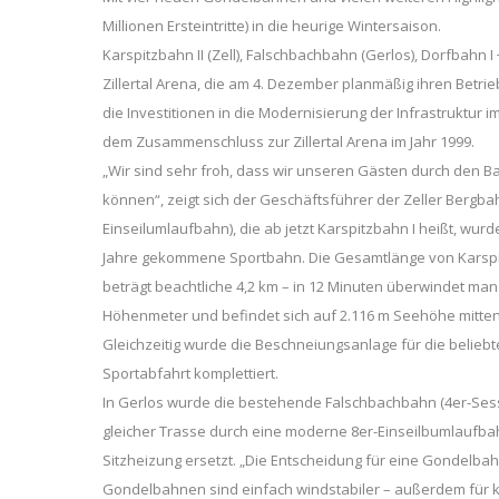
Millionen Ersteintritte) in die heurige Wintersaison.
Karspitzbahn II (Zell), Falschbachbahn (Gerlos), Dorfbahn 
Zillertal Arena, die am 4. Dezember planmäßig ihren Betr
die Investitionen in die Modernisierung der Infrastruktur i
dem Zusammenschluss zur Zillertal Arena im Jahr 1999.
„Wir sind sehr froh, dass wir unseren Gästen durch den B
können“, zeigt sich der Geschäftsführer der Zeller Bergb
Einseilumlaufbahn), die ab jetzt Karspitzbahn I heißt, wurde
Jahre gekommene Sportbahn. Die Gesamtlänge von Karspit
beträgt beachtliche 4,2 km – in 12 Minuten überwindet man
Höhenmeter und befindet sich auf 2.116 m Seehöhe mitten 
Gleichzeitig wurde die Beschneiungsanlage für die beliebt
Sportabfahrt komplettiert.
In Gerlos wurde die bestehende Falschbachbahn (4er-Ses
gleicher Trasse durch eine moderne 8er-Einseilbumlaufba
Sitzheizung ersetzt. „Die Entscheidung für eine Gondelbah
Gondelbahnen sind einfach windstabiler – außerdem für kl