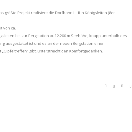
größte Projekt realisiert: die Dorfbahn I + II in Königsleiten (8er-
t von ca.
igsleiten bis zur Bergstation auf 2.200 m Seehöhe, knapp unterhalb des
ung ausgestattet ist und es an der neuen Bergstation einen
„Gipfeltreffen“ gibt, unterstreicht den Komfortgedanken.