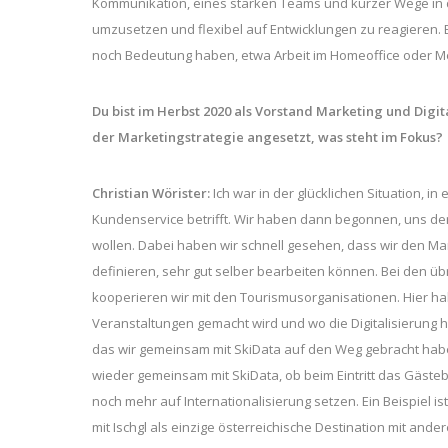
Kommunikation, eines starken Teams und kurzer Wege in d
umzusetzen und flexibel auf Entwicklungen zu reagieren.
noch Bedeutung haben, etwa Arbeit im Homeoffice oder M
Du bist im Herbst 2020 als Vorstand Marketing und Dig
der Marketingstrategie angesetzt, was steht im Fokus?
Christian Wörister:
Ich war in der glücklichen Situation, 
Kundenservice betrifft. Wir haben dann begonnen, uns de
wollen. Dabei haben wir schnell gesehen, dass wir den Mar
definieren, sehr gut selber bearbeiten können. Bei den 
kooperieren wir mit den Tourismusorganisationen. Hier ha
Veranstaltungen gemacht wird und wo die Digitalisierung hi
das wir gemeinsam mit SkiData auf den Weg gebracht hab
wieder gemeinsam mit SkiData, ob beim Eintritt das Gästebi
noch mehr auf Internationalisierung setzen. Ein Beispiel i
mit Ischgl als einzige österreichische Destination mit and