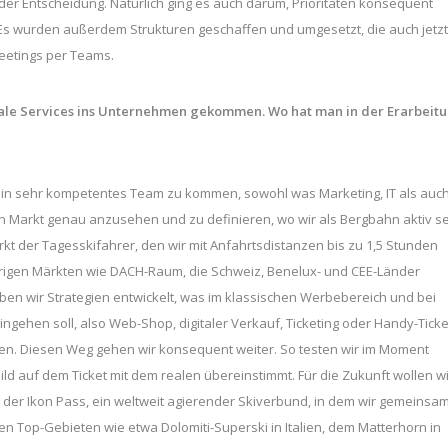
er Entscheidung. Natürlich ging es auch darum, Prioritäten konsequent
 Es wurden außerdem Strukturen geschaffen und umgesetzt, die auch jetzt
eetings per Teams.
itale Services ins Unternehmen gekommen. Wo hat man in der Erarbeit
in ein sehr kompetentes Team zu kommen, sowohl was Marketing, IT als auc
n Markt genau anzusehen und zu definieren, wo wir als Bergbahn aktiv s
kt der Tagesskifahrer, den wir mit Anfahrtsdistanzen bis zu 1,5 Stunden
übrigen Märkten wie DACH-Raum, die Schweiz, Benelux- und CEE-Länder
ben wir Strategien entwickelt, was im klassischen Werbebereich und bei
ngehen soll, also Web-Shop, digitaler Verkauf, Ticketing oder Handy-Ticke
en. Diesen Weg gehen wir konsequent weiter. So testen wir im Moment
ld auf dem Ticket mit dem realen übereinstimmt. Für die Zukunft wollen wi
st der Ikon Pass, ein weltweit agierender Skiverbund, in dem wir gemeinsa
eren Top-Gebieten wie etwa Dolomiti-Superski in Italien, dem Matterhorn in