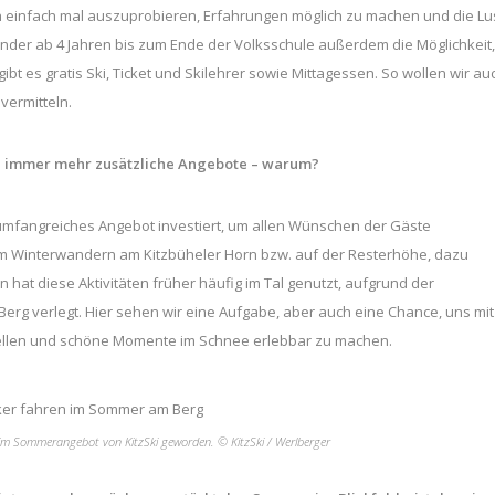
n einfach mal auszuprobieren, Erfahrungen möglich zu machen und die Lu
nder ab 4 Jahren bis zum Ende der Volksschule außerdem die Möglichkeit,
bt es gratis Ski, Ticket und Skilehrer sowie Mittagessen. So wollen wir au
vermitteln.
uch immer mehr zusätzliche Angebote – warum?
n umfangreiches Angebot investiert, um allen Wünschen der Gäste
 Winterwandern am Kitzbüheler Horn bzw. auf der Resterhöhe, dazu
hat diese Aktivitäten früher häufig im Tal genutzt, aufgrund der
rg verlegt. Hier sehen wir eine Aufgabe, aber auch eine Chance, uns mit
ellen und schöne Momente im Schnee erlebbar zu machen.
 im Sommerangebot von KitzSki geworden. © KitzSki / Werlberger