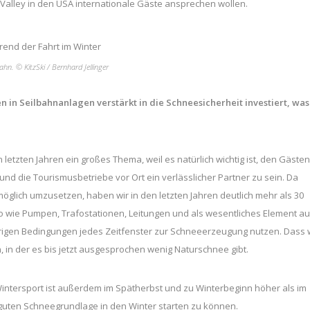
Valley in den USA internationale Gäste ansprechen wollen.
n. © KitzSki / Bernhard Jellinger
en in Seilbahnanlagen verstärkt in die Schneesicherheit investiert, was
 letzten Jahren ein großes Thema, weil es natürlich wichtig ist, den Gästen
d die Tourismusbetriebe vor Ort ein verlässlicher Partner zu sein. Da
öglich umzusetzen, haben wir in den letzten Jahren deutlich mehr als 30
o wie Pumpen, Trafostationen, Leitungen und als wesentliches Element a
rigen Bedingungen jedes Zeitfenster zur Schneeerzeugung nutzen. Dass 
, in der es bis jetzt ausgesprochen wenig Naturschnee gibt.
ntersport ist außerdem im Spätherbst und zu Winterbeginn höher als im
r guten Schneegrundlage in den Winter starten zu können.