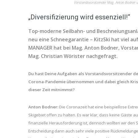
Vorstandsvorsitzender Mag. Anton Bodner u
„Diversifizierung wird essenziell!“
Top-moderne Seilbahn- und Beschneiungsanla
neu eine Schneegarantie – KitzSki hat viel 
MANAGER hat bei Mag. Anton Bodner, Vorstan
Mag. Christian Wörister nachgefragt.
Du hast Deine Aufgaben als Vorstandsvorsitzender der
Corona-Pandemie übernommen und dabei gleich Krisen
dieser Zeit mitnimmst?
Anton Bodner:
Die Coronazeit hat eine beispiellose Extr
Skigebiet offen zu halten. Es war klar, dass keine Gäst
finanzielle Herausforderung ist, dennoch wollten wir den 
Entscheidung dann auch sehr viele positive Rückmeldunge