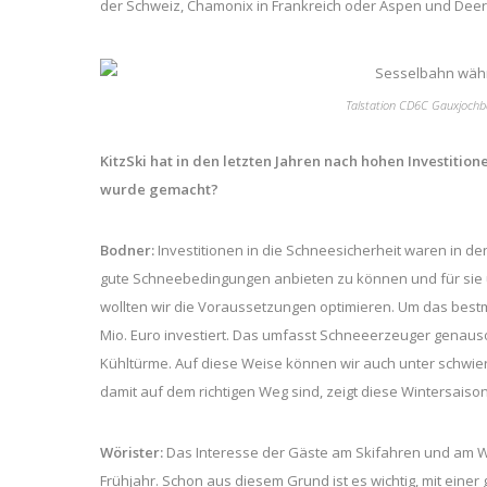
der Schweiz, Chamonix in Frankreich oder Aspen und Deer
Talstation CD6C Gauxjochbah
KitzSki hat in den letzten Jahren nach hohen Investition
wurde gemacht?
Bodner:
Investitionen in die Schneesicherheit waren in den
gute Schneebedingungen anbieten zu können und für sie un
wollten wir die Voraussetzungen optimieren. Um das bestm
Mio. Euro investiert. Das umfasst Schneeerzeuger genaus
Kühltürme. Auf diese Weise können wir auch unter schwie
damit auf dem richtigen Weg sind, zeigt diese Wintersaison
Wörister:
Das Interesse der Gäste am Skifahren und am Wi
Frühjahr. Schon aus diesem Grund ist es wichtig, mit eine