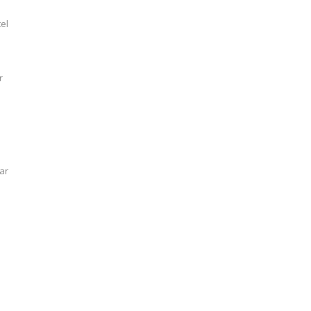
el
r
ar