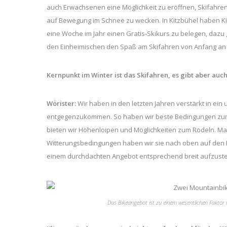
auch Erwachsenen eine Möglichkeit zu eröffnen, Skifahre
auf Bewegung im Schnee zu wecken. In Kitzbühel haben Ki
eine Woche im Jahr einen Gratis-Skikurs zu belegen, dazu gi
den Einheimischen den Spaß am Skifahren von Anfang an 
Kernpunkt im Winter ist das Skifahren, es gibt aber a
Wörister:
Wir haben in den letzten Jahren verstärkt in ei
entgegenzukommen. So haben wir beste Bedingungen zum
bieten wir Höhenloipen und Möglichkeiten zum Rodeln. Man 
Witterungsbedingungen haben wir sie nach oben auf den Be
einem durchdachten Angebot entsprechend breit aufzust
Das Bikeangebot ist zu einem wesentlichen Faktor