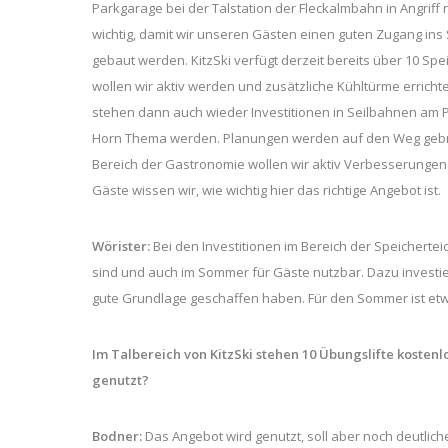
Parkgarage bei der Talstation der Fleckalmbahn in Angriff
wichtig, damit wir unseren Gästen einen guten Zugang ins S
gebaut werden. KitzSki verfügt derzeit bereits über 10 Spei
wollen wir aktiv werden und zusätzliche Kühltürme erricht
stehen dann auch wieder Investitionen in Seilbahnen am 
Horn Thema werden. Planungen werden auf den Weg gebra
Bereich der Gastronomie wollen wir aktiv Verbesserunge
Gäste wissen wir, wie wichtig hier das richtige Angebot ist.
Wörister:
Bei den Investitionen im Bereich der Speicherteic
sind und auch im Sommer für Gäste nutzbar. Dazu investiere
gute Grundlage geschaffen haben. Für den Sommer ist etwa 
Im Talbereich von KitzSki stehen 10 Übungslifte kosten
genutzt?
Bodner:
Das Angebot wird genutzt, soll aber noch deutlich