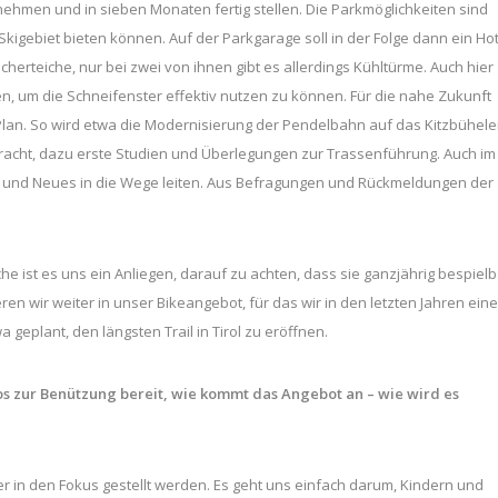
 nehmen und in sieben Monaten fertig stellen. Die Parkmöglichkeiten sind
kigebiet bieten können. Auf der Parkgarage soll in der Folge dann ein Hot
cherteiche, nur bei zwei von ihnen gibt es allerdings Kühltürme. Auch hier
en, um die Schneifenster effektiv nutzen zu können. Für die nahe Zukunft
Plan. So wird etwa die Modernisierung der Pendelbahn auf das Kitzbühele
cht, dazu erste Studien und Überlegungen zur Trassenführung. Auch im
n und Neues in die Wege leiten. Aus Befragungen und Rückmeldungen der
he ist es uns ein Anliegen, darauf zu achten, dass sie ganzjährig bespielb
n wir weiter in unser Bikeangebot, für das wir in den letzten Jahren eine
geplant, den längsten Trail in Tirol zu eröffnen.
los zur Benützung bereit, wie kommt das Angebot an – wie wird es
er in den Fokus gestellt werden. Es geht uns einfach darum, Kindern und