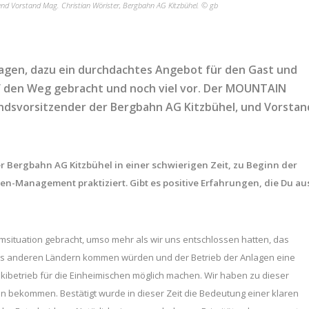
nd Vorstand Mag. Christian Wörister, Bergbahn AG Kitzbühel. © gb
gen, dazu ein durchdachtes Angebot für den Gast und
auf den Weg gebracht und noch viel vor. Der MOUNTAIN
dsvorsitzender der Bergbahn AG Kitzbühel, und Vorstan
 Bergbahn AG Kitzbühel in einer schwierigen Zeit, zu Beginn der
-Management praktiziert. Gibt es positive Erfahrungen, die Du au
emsituation gebracht, umso mehr als wir uns entschlossen hatten, das
e aus anderen Ländern kommen würden und der Betrieb der Anlagen eine
Skibetrieb für die Einheimischen möglich machen. Wir haben zu dieser
n bekommen. Bestätigt wurde in dieser Zeit die Bedeutung einer klaren