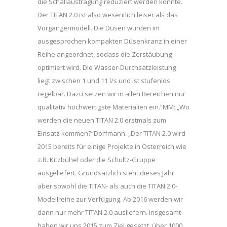
die Schallaustragung reduziert werden konnte.
Der TITAN 2.0 ist also wesentlich leiser als das
Vorgängermodell. Die Düsen wurden im
ausgesprochen kompakten Düsenkranz in einer
Reihe angeordnet, sodass die Zerstäubung
optimiert wird. Die Wasser-Durchsatzleistung
liegt zwischen 1 und 11 l/s und ist stufenlos
regelbar. Dazu setzen wir in allen Bereichen nur
qualitativ hochwertigste Materialien ein.“MM: „Wo
werden die neuen TITAN 2.0 erstmals zum
Einsatz kommen?“Dorfmann: „Der TITAN 2.0 wird
2015 bereits für einige Projekte in Österreich wie
z.B. Kitzbühel oder die Schultz-Gruppe
ausgeliefert. Grundsätzlich steht dieses Jahr
aber sowohl die TITAN- als auch die TITAN 2.0-
Modellreihe zur Verfügung. Ab 2016 werden wir
dann nur mehr TITAN 2.0 ausliefern. Insgesamt
haben wir uns 2015 zum Ziel gesetzt, über 1000