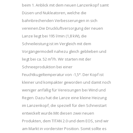
beim 1. Anblick mit dem neuen Lanzenkopf samt
Düsen und Nukleatoren, welche die
bahnbrechenden Verbesserungen in sich
vereinen.Die Druckluftversorgung der neuen
Lanze liegt bei 195 l/min (1,8 kW), die
Schneileistung ist im Vergleich mit dem
Vorgängermodell nahezu gleich geblieben und
liegt bei ca. 52 m³/h. Wir starten mit der
Schneeproduktion bei einer
Feuchtkugeltemperatur von -1,5°. Der Kopf ist
kleiner und kompakter geworden und damit noch
weniger anfällig für Vereisungen bei Wind und
Regen. Dazu hat die Lanze eine kleine Heizung
im Lanzenkopf, die speziell für den Schneistart
entwickelt wurde.Mit diesen zwei neuen
Produkten, dem TITAN 2.0 und dem EOS, sind wir
am Markt in vorderster Position. Somit sollte es