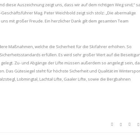
 und diese Auszeichnung zeigt uns, dass wir auf dem richtigen Weg sind,“ s
-Geschäftsführer Mag. Peter Weichbold zeigt sich stolz: „Die abermalige
t uns mit großer Freude. Ein herzlicher Dank gilt dem gesamten Team
dere Maßnahmen, welche die Sicherheit für die Skifahrer erhöhen. So
herheitsstandards erfüllen. Es wird sehr großer Wert auf die Beseitigu
gelegt. Zu- und Abgänge der Lifte müssen außerdem so angelegt sein, d
as Gütesiegel steht für höchste Sicherheit und Qualität im Winterspor
zstiegl, Lobmingtal, Lachtal Lifte, Gaaler Lifte, sowie die Bergbahnen