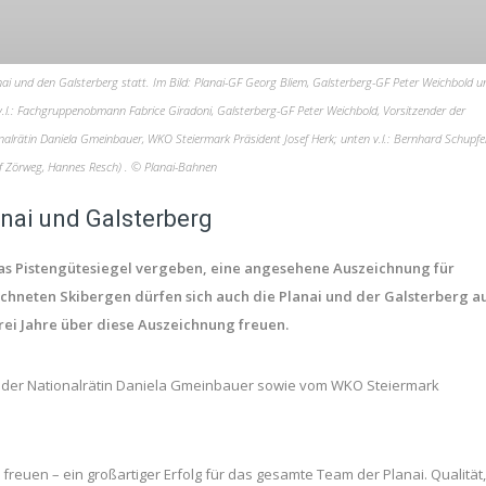
anai und den Galsterberg statt. Im Bild: Planai-GF Georg Bliem, Galsterberg-GF Peter Weichbold u
.l.: Fachgruppenobmann Fabrice Giradoni, Galsterberg-GF Peter Weichbold, Vorsitzender der
alrätin Daniela Gmeinbauer, WKO Steiermark Präsident Josef Herk; unten v.l.: Bernhard Schupfe
ef Zörweg, Hannes Resch) . © Planai-Bahnen
anai und Galsterberg
s Pistengütesiegel vergeben, eine angesehene Auszeichnung für
ichneten Skibergen dürfen sich auch die Planai und der Galsterberg a
i Jahre über diese Auszeichnung freuen.
on der Nationalrätin Daniela Gmeinbauer sowie vom WKO Steiermark
reuen – ein großartiger Erfolg für das gesamte Team der Planai. Qualität,