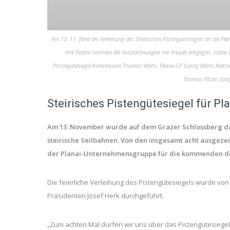
Am 13. 11. fand die Verleihung des Steirischen Pistengütesiegels an die Pl
ihre Teams nahmen die Auszeichnungen mit Freude entgegen. (oben v
Pistengütesiegel-Kommission Thomas Weihs, Planai-GF Georg Bliem, Nation
Thomas Pitzer, Jos
Steirisches Pistengütesiegel für Pl
Am 13. November wurde auf dem Grazer Schlossberg da
steirische Seilbahnen. Von den insgesamt acht ausgeze
der Planai-Unternehmensgruppe für die kommenden dre
Die feierliche Verleihung des Pistengütesiegels wurde v
Präsidenten Josef Herk durchgeführt.
„Zum achten Mal dürfen wir uns über das Pistengütesiegel f