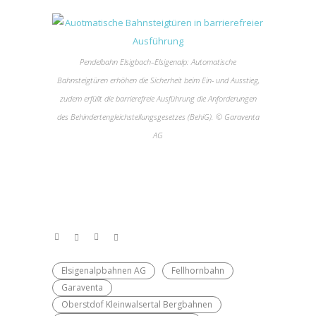
Pendelbahn Elsigbach–Elsigenalp: Automatische
Bahnsteigtüren erhöhen die Sicherheit beim Ein- und Ausstieg,
zudem erfüllt die barrierefreie Ausführung die Anforderungen
des Behindertengleichstellungsgesetzes (BehiG). © Garaventa
AG
Elsigenalpbahnen AG
Fellhornbahn
Garaventa
Oberstdof Kleinwalsertal Bergbahnen