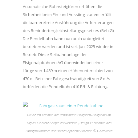
Automatische Bahnsteigtüren erhöhen die
Sicherheit beim Ein- und Ausstieg, zudem erfüllt
die barrierefreie Ausführung die Anforderungen
des Behindertengleichstellungsgesetzes (BehiG).
Die Pendelbahn kann nun auch unbegleitet
betrieben werden und ist seit Juni 2025 wieder in
Betrieb. Diese Seilbahnanlage der
Elsigenalpbahnen AG überwindet bei einer
Länge von 1.489 m einen Höhenunterschied von
470 m. Bei einer Fahrgeschwindigkeit von 8 m/s
befördert die Pendelbahn 410 P/h & Richtung.
Die neuen Kabinen der Pendelbahn Elsigbach–Elsigenalp im
eigens für diese Anlage entwickelten „Design E“ erhöhen den
Fahrgastkomfort und setzen optische Akzente. © Garaventa