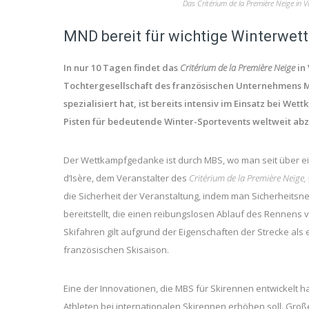
Das Critérium de la Première Neige in 
MND bereit für wichtige Winterwet
In nur 10 Tagen findet das
Critérium de la Première Neige
in 
Tochtergesellschaft des französischen Unternehmens MN
spezialisiert hat, ist bereits intensiv im Einsatz bei We
Pisten für bedeutende Winter-Sportevents weltweit abz
Der Wettkampfgedanke ist durch MBS, wo man seit über ein
d’Isère, dem Veranstalter des
Critérium de la Première Neige,
die Sicherheit der Veranstaltung, indem man Sicherheits
bereitstellt, die einen reibungslosen Ablauf des Rennens 
Skifahren gilt aufgrund der Eigenschaften der Strecke als
französischen Skisaison.
Eine der Innovationen, die MBS für Skirennen entwickelt ha
Athleten bei internationalen Skirennen erhöhen soll. Gr