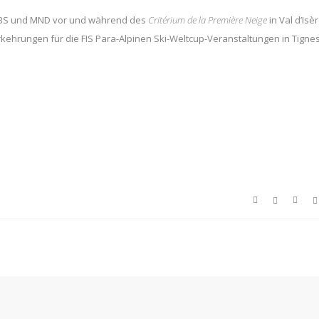
MBS und MND vor und während des
Critérium de la Première Neige
in Val d’Isè
rkehrungen für die FIS Para-Alpinen Ski-Weltcup-Veranstaltungen in Tigne