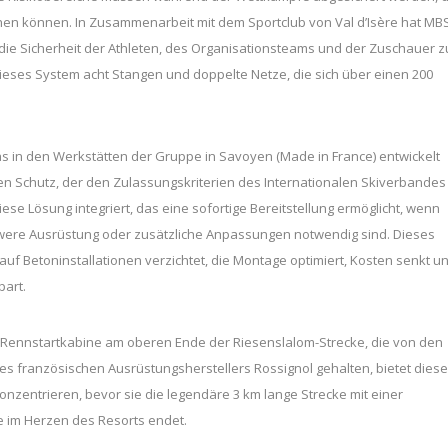
chen können. In Zusammenarbeit mit dem Sportclub von Val d’Isère hat MB
die Sicherheit der Athleten, des Organisationsteams und der Zuschauer z
ieses System acht Stangen und doppelte Netze, die sich über einen 200
s in den Werkstätten der Gruppe in Savoyen (Made in France) entwickelt
en Schutz, der den Zulassungskriterien des Internationalen Skiverbandes
iese Lösung integriert, das eine sofortige Bereitstellung ermöglicht, wenn
schwere Ausrüstung oder zusätzliche Anpassungen notwendig sind. Dieses
uf Betoninstallationen verzichtet, die Montage optimiert, Kosten senkt u
part.
 die Rennstartkabine am oberen Ende der Riesenslalom-Strecke, die von den
 französischen Ausrüstungsherstellers Rossignol gehalten, bietet diese
konzentrieren, bevor sie die legendäre 3 km lange Strecke mit einer
ie im Herzen des Resorts endet.