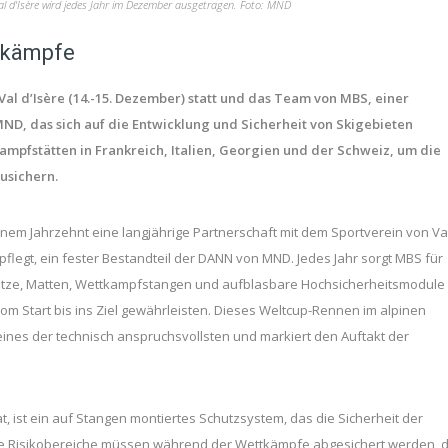
Val d'Isère wird jedes Jahr im Dezember ausgetragen. Foto: MND
tkämpfe
Val d’Isère (14.-15. Dezember) statt und das Team von MBS, einer
D, das sich auf die Entwicklung und Sicherheit von Skigebieten
ttkampfstätten in Frankreich, Italien, Georgien und der Schweiz, um die
usichern.
em Jahrzehnt eine langjährige Partnerschaft mit dem Sportverein von Va
pflegt, ein fester Bestandteil der DANN von MND. Jedes Jahr sorgt MBS für
netze, Matten, Wettkampfstangen und aufblasbare Hochsicherheitsmodule
vom Start bis ins Ziel gewährleisten. Dieses Weltcup-Rennen im alpinen
 eines der technisch anspruchsvollsten und markiert den Auftakt der
t, ist ein auf Stangen montiertes Schutzsystem, das die Sicherheit der
oße Risikobereiche müssen während der Wettkämpfe abgesichert werden, 