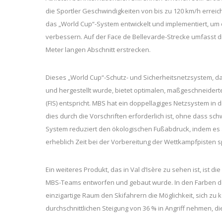
die Sportler Geschwindigkeiten von bis zu 120 km/h errei
das „World Cup“-System entwickelt und implementiert, um 
verbessern. Auf der Face de Bellevarde-Strecke umfasst d
Meter langen Abschnitt erstrecken.
Dieses „World Cup“-Schutz- und Sicherheitsnetzsystem, da
und hergestellt wurde, bietet optimalen, maßgeschneidert
(FIS) entspricht. MBS hat ein doppellagiges Netzsystem in d
dies durch die Vorschriften erforderlich ist, ohne dass 
System reduziert den ökologischen Fußabdruck, indem es a
erheblich Zeit bei der Vorbereitung der Wettkampfpisten s
Ein weiteres Produkt, das in Val d’Isère zu sehen ist, ist
MBS-Teams entworfen und gebaut wurde. In den Farben des
einzigartige Raum den Skifahrern die Möglichkeit, sich zu 
durchschnittlichen Steigung von 36 % in Angriff nehmen, d