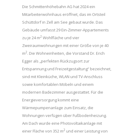
Die Schmittenhöhebahn AG hat 2024 ein
Mitarbeiterwohnhaus eröffnet, das im Ortsteil
Schüttdorf in Zell am See gebaut wurde. Das
Gebäude umfasst 29 Ein-Zimmer-Appartements
2
zu je 24 m
Wohlfläche und vier
Zweiraumwohnungen mit einer Größe von je 40
2
m
. Die Wohneinheiten, die Vorstand Dr. Erich
Egger als „perfekten Rückzugsort zur
Entspannung und Freizeitgestaltung“ bezeichnet,
sind mit Kleinküche, WLAN und TV-Anschluss
sowie komfortablen Möbeln und einem
modernen Badezimmer ausgestattet. Für die
Energieversorgung kommt eine
Wärmepumpenanlage zum Einsatz, die
Wohnungen verfügen über Fußbodenheizung.
Am Dach wurde eine Photovoltaikanlage mit
2
einer Fläche von 352 m
und einer Leistung von