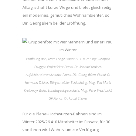
Alltag, schafft kurze Wege und bietet gleichzeitig
ein modernes, gemütliches Wohnambiente“, so
Dir. Georg Bliem bei der Eröffnung.
Eröffnung der „Team Lodge Planai“, v. li. n. re.: Ing. Reinfried
Prugger, Projektleiter Planai, Dr. Michael Krainer,
Aufsichtsratsvorsitzender Planai, Dir. Georg Bliem, Planai, DI
Hermann Trinker, Bürgermeister Schladming, Mag. Eva Maria
Kroismayr-Baier, Landtagsabgeordnete, Mag. Peter Weichbold,
GF Planai. © Harald Steiner
Für die Planai-Hochwurzen-Bahnen sind im
Winter 2025/26 410 Mitarbeiter im Einsatz, für 30
von ihnen wird Wohnraum zur Verfügung