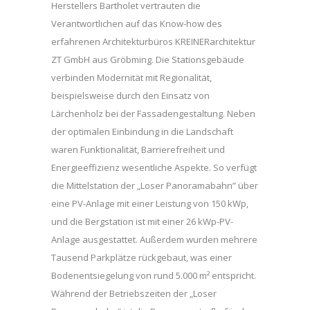
Herstellers Bartholet vertrauten die
Verantwortlichen auf das Know-how des
erfahrenen Architekturbüros KREINERarchitektur
ZT GmbH aus Gröbming. Die Stationsgebäude
verbinden Modernität mit Regionalität,
beispielsweise durch den Einsatz von
Lärchenholz bei der Fassadengestaltung. Neben
der optimalen Einbindung in die Landschaft
waren Funktionalität, Barrierefreiheit und
Energieeffizienz wesentliche Aspekte. So verfügt
die Mittelstation der „Loser Panoramabahn” über
eine PV-Anlage mit einer Leistung von 150 kWp,
und die Bergstation ist mit einer 26 kWp-PV-
Anlage ausgestattet. Außerdem wurden mehrere
Tausend Parkplätze rückgebaut, was einer
Bodenentsiegelung von rund 5.000 m² entspricht.
Während der Betriebszeiten der „Loser