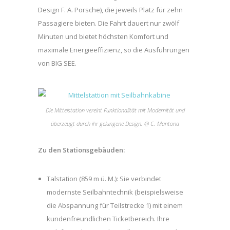
Design F. A. Porsche), die jeweils Platz für zehn
Passagiere bieten. Die Fahrt dauert nur zwölf
Minuten und bietet höchsten Komfort und
maximale Energieeffizienz, so die Ausführungen
von BIG SEE.
Die Mittelstation vereint Funktionalität mit Modernität und
überzeugt durch ihr gelungene Design. @ C. Mantona
Zu den Stationsgebäuden:
Talstation (859 m ü. M.): Sie verbindet
modernste Seilbahntechnik (beispielsweise
die Abspannung für Teilstrecke 1) mit einem
kundenfreundlichen Ticketbereich. Ihre