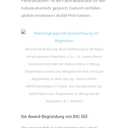
Panoramabahn“ ist die Panoramastraße für den
Individualverkehr gesperrt. Dadurch entfallen
jährlich mindestens 40.000 PKW-Fahrten.
Betonten die Bedeutung dieser Anerkennung für die Region
und das gesamte Projektteam, v.l.n.r.: Dr. Johann Maurer,
Vorstandsvorsitzender der Hannes Androsch Stiftung,
Bürgermeister Gerald Loitzl, Miteigentümer Alois Grill (Loser
Bergbahnen), Architekt Dipl.-Ing. Gerhard Kreiner
(KREINERarchitektur ZT GmbH) und Geschäftsführer Ing.
Rudolf Huber (Loser Bergbahnen); im Hintergrund die
Bergstation. @ C. Mantona
Die Award-Begründung von BIG SEE
Die ursprünglich in Südosteuropa ins Leben