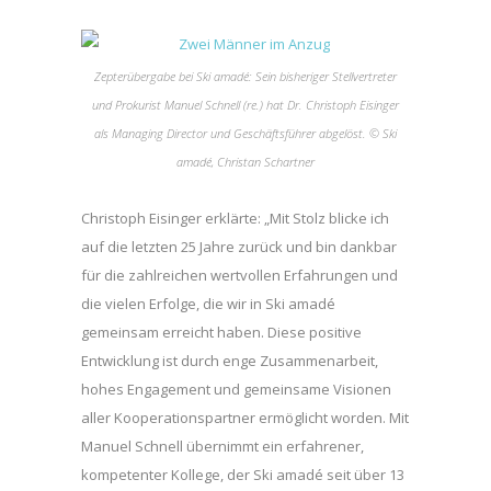
Zepterübergabe bei Ski amadé: Sein bisheriger Stellvertreter
und Prokurist Manuel Schnell (re.) hat Dr. Christoph Eisinger
als Managing Director und Geschäftsführer abgelöst. © Ski
amadé, Christan Schartner
Christoph Eisinger erklärte: „Mit Stolz blicke ich
auf die letzten 25 Jahre zurück und bin dankbar
für die zahlreichen wertvollen Erfahrungen und
die vielen Erfolge, die wir in Ski amadé
gemeinsam erreicht haben. Diese positive
Entwicklung ist durch enge Zusammenarbeit,
hohes Engagement und gemeinsame Visionen
aller Kooperationspartner ermöglicht worden. Mit
Manuel Schnell übernimmt ein erfahrener,
kompetenter Kollege, der Ski amadé seit über 13