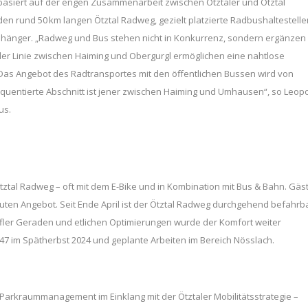
l basiert auf der engen Zusammenarbeit zwischen Ötztaler und Ötztal
en rund 50 km langen Ötztal Radweg, gezielt platzierte Radbushaltestelle
anhänger. „Radweg und Bus stehen nicht in Konkurrenz, sondern ergänzen
f der Linie zwischen Haiming und Obergurgl ermöglichen eine nahtlose
as Angebot des Radtransportes mit den öffentlichen Bussen wird von
quentierte Abschnitt ist jener zwischen Haiming und Umhausen“, so Leop
us.
ztal Radweg – oft mit dem E-Bike und in Kombination mit Bus & Bahn. Gäs
ten Angebot. Seit Ende April ist der Ötztal Radweg durchgehend befahrba
fler Geraden und etlichen Optimierungen wurde der Komfort weiter
 47 im Spätherbst 2024 und geplante Arbeiten im Bereich Nösslach.
 Parkraummanagement im Einklang mit der Ötztaler Mobilitätsstrategie –