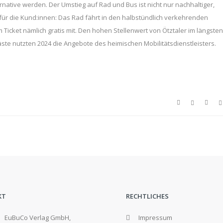
ernative werden. Der Umstieg auf Rad und Bus ist nicht nur nachhaltiger,
 für die Kund:innen: Das Rad fährt in den halbstündlich verkehrenden
m Ticket nämlich gratis mit. Den hohen Stellenwert von Ötztaler im längsten
hrgäste nutzten 2024 die Angebote des heimischen Mobilitätsdienstleisters.
KT
RECHTLICHES
EuBuCo Verlag GmbH,
Impressum