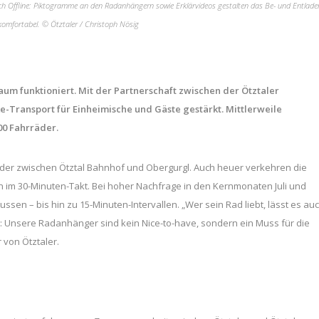
uch Offline: Piktogramme an den Radanhängern sowie Erklärvideos gestalten das Be- und Entlade
komfortabel. © Ötztaler / Christoph Nösig
Raum funktioniert. Mit der Partnerschaft zwischen der Ötztaler
e-Transport für Einheimische und Gäste gestärkt. Mittlerweile
00 Fahrräder.
äder zwischen Ötztal Bahnhof und Obergurgl. Auch heuer verkehren die
n im 30-Minuten-Takt. Bei hoher Nachfrage in den Kernmonaten Juli und
sen – bis hin zu 15-Minuten-Intervallen. „Wer sein Rad liebt, lässt es au
n: Unsere Radanhänger sind kein Nice-to-have, sondern ein Muss für die
r von Ötztaler.