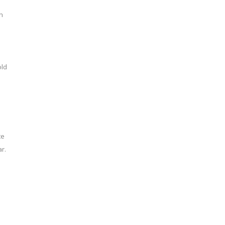
n
old
te
r.