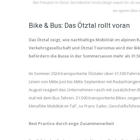
Bike-Transport im Ötztal: Durchdachtes Service-Design sowohl On- als a
des eigenen Bikes 
Bike & Bus: Das Ötztal rollt voran
Das Ötztal zeigt, wie nachhaltige Mobilität im alpinen 
Verkehrsgesellschaft und Ötztal Tourismus wird der Bik
befördern die Busse in der Sommersaison mehr als 31.5
Im Sommer 2024 transportierte Ötztaler über 31.500 Fahrr
Linien von Mitte Juni bis Mitte September mit Radanhänger
August reagiert das Unternehmen rasch mit zusätzlichen Bus
mal mit dem Bus fahren. 31.500 transportierte Bikes zeige
klimafitte Mobilität im Tal“, so Franz Sailer, Geschäftsführe
Best Practice durch enge Zusammenarbeit