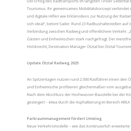
Der Erfolg des Radtransports im längsten Tiroler Seitenta
Tourismus. Ihr gemeinsames Mobilitätskonzept verbindet d
und digitale Hilfen wie Erklärvideos zur Nutzung der Rad
sich ideal“, betont Sailer. Rund 23 Radbushaltestellen au
Verbindung zwischen Radweg und öffentlichem Verkehr. „D
Gästen und Einheimischen stark nachgefragt. Der meistfre
Holzknecht, Destination Manager Ötztal bei Ötztal Tourism
Update Ötztal Radweg 2025
An Spitzentagen nutzen rund 2.000 Radfahrer:innen den Öt
und Einheimische profitieren gleichermaßen vom ausgebau
Nach dem Abschluss der Hochwasser-Baustelle bei der Kö
gesteigert – etwa durch die Asphaltierung im Bereich AREA
Parkraummanagement fördert Umstieg
Neue Verkehrsmodelle – wie das kontinuierlich erweiterte