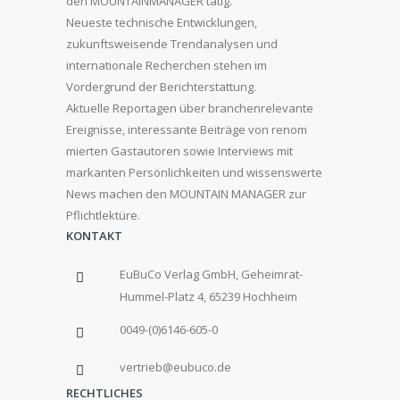
den MOUNTAINMANAGER tätig.
Neueste technische Entwicklungen,
zukunftsweisende Trendanalysen und
internationale Recherchen stehen im
Vordergrund der Berichterstattung.
Aktuelle Reportagen über branchenrelevante
Ereignisse, interessante Beiträge von renom
mierten Gastautoren sowie Interviews mit
markanten Persönlichkeiten und wissenswerte
News machen den MOUNTAIN MANAGER zur
Pflichtlektüre.
KONTAKT
EuBuCo Verlag GmbH, Geheimrat-
Hummel-Platz 4, 65239 Hochheim
0049-(0)6146-605-0
vertrieb@eubuco.de
RECHTLICHES