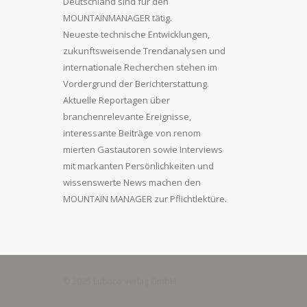
Deutschland sind für den
MOUNTAINMANAGER tätig.
Neueste technische Entwicklungen,
zukunftsweisende Trendanalysen und
internationale Recherchen stehen im
Vordergrund der Berichterstattung.
Aktuelle Reportagen über
branchenrelevante Ereignisse,
interessante Beiträge von renom
mierten Gastautoren sowie Interviews
mit markanten Persönlichkeiten und
wissenswerte News machen den
MOUNTAIN MANAGER zur Pflichtlektüre.
© 2025 Eubuco Verlag GmbH