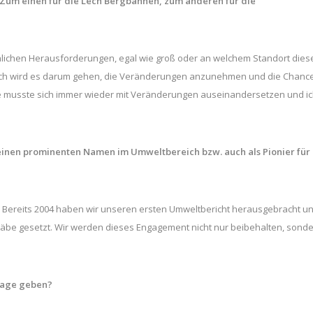
 Zum einen für die Lech Bergbahnen, zum anderen für die
lichen Herausforderungen, egal wie groß oder an welchem Standort dies
dlich wird es darum gehen, die Veränderungen anzunehmen und die Chanc
che musste sich immer wieder mit Veränderungen auseinandersetzen und i
 einen prominenten Namen im Umweltbereich bzw. auch als Pionier für
rt. Bereits 2004 haben wir unseren ersten Umweltbericht herausgebracht u
täbe gesetzt. Wir werden dieses Engagement nicht nur beibehalten, sond
lage geben?