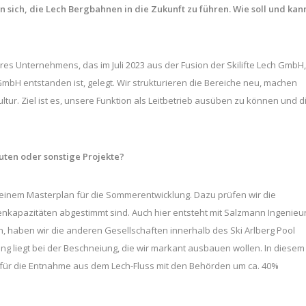
n sich, die Lech Bergbahnen in die Zukunft zu führen. Wie soll und kan
s Unternehmens, das im Juli 2023 aus der Fusion der Skilifte Lech GmbH,
bH entstanden ist, gelegt. Wir strukturieren die Bereiche neu, machen
tur. Ziel ist es, unsere Funktion als Leitbetrieb ausüben zu können und d
uten oder sonstige Projekte?
an einem Masterplan für die Sommerentwicklung. Dazu prüfen wir die
tenkapazitäten abgestimmt sind. Auch hier entsteht mit Salzmann Ingenieu
 haben wir die anderen Gesellschaften innerhalb des Ski Arlberg Pool
ng liegt bei der Beschneiung, die wir markant ausbauen wollen. In diesem
r die Entnahme aus dem Lech-Fluss mit den Behörden um ca. 40%