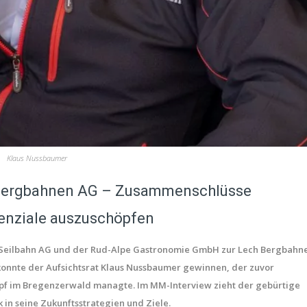
Klaus Nussbaumer
 Bergbahnen AG – Zusammenschlüsse
enziale auszuschöpfen
opf Seilbahn AG und der Rud-Alpe Gastronomie GmbH zur Lech Bergbahn
 konnte der Aufsichtsrat Klaus Nussbaumer gewinnen, der zuvor
opf im Bregenzerwald managte. Im MM-Interview zieht der gebürtige
k in seine Zukunftsstrategien und Ziele.