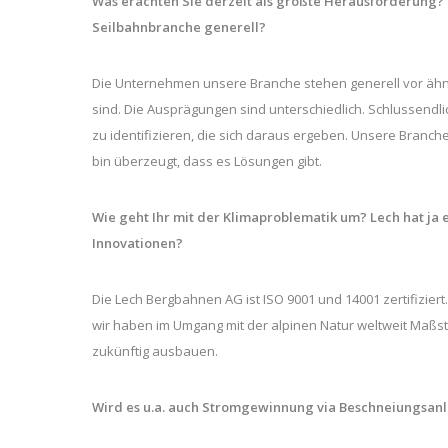
Was erachten Sie derzeit als größte Herausforderung?
Seilbahnbranche generell?
Die Unternehmen unsere Branche stehen generell vor ähn
sind. Die Ausprägungen sind unterschiedlich. Schlussen
zu identifizieren, die sich daraus ergeben. Unsere Bran
bin überzeugt, dass es Lösungen gibt.
Wie geht Ihr mit der Klimaproblematik um? Lech hat ja
Innovationen?
Die Lech Bergbahnen AG ist ISO 9001 und 14001 zertifizie
wir haben im Umgang mit der alpinen Natur weltweit Maßs
zukünftig ausbauen.
Wird es u.a. auch Stromgewinnung via Beschneiungsan