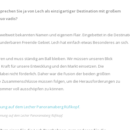
rechen Sie ja von Lech als einzigartiger Destination mit großem
Quo vadis?
weltweit bekannten Namen und eigenem Flair. Eingebettet in die Destinat
 wunderbaren Freeride Gebiet. Lech hat einfach etwas Besonderes an sich.
ieren und muss ständig am Ball bleiben. Wir müssen unseren Blick
 Kraft für unsere Entwicklung und den Markt einsetzen. Die
 dabei nicht förderlich. Daher war die Fusion der beiden größten
tere Zusammenschlüsse müssen folgen, um die Herausforderungen zu
Sommer voll ausschöpfen zu können.
mung auf dem Lecher Panoramaberg Rüfikopf.