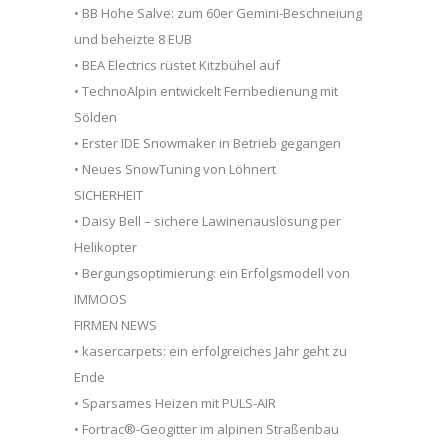
• BB Hohe Salve: zum 60er Gemini-Beschneiung
und beheizte 8 EUB
• BEA Electrics rüstet Kitzbühel auf
• TechnoAlpin entwickelt Fernbedienung mit
Sölden
• Erster IDE Snowmaker in Betrieb gegangen
• Neues SnowTuning von Löhnert
SICHERHEIT
• Daisy Bell – sichere Lawinenauslösung per
Helikopter
• Bergungsoptimierung: ein Erfolgsmodell von
IMMOOS
FIRMEN NEWS
• kasercarpets: ein erfolgreiches Jahr geht zu
Ende
• Sparsames Heizen mit PULS-AIR
• Fortrac®-Geogitter im alpinen Straßenbau