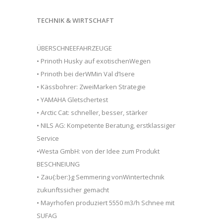
TECHNIK & WIRTSCHAFT
ÜBERSCHNEEFAHRZEUGE
• Prinoth Husky auf exotischenWegen
• Prinoth bei derWMin Val d’Isere
• Kässbohrer: ZweiMarken Strategie
• YAMAHA Gletschertest
• Arctic Cat: schneller, besser, stärker
• NILS AG: Kompetente Beratung, erstklassiger
Service
•Westa GmbH: von der Idee zum Produkt
BESCHNEIUNG
• Zau{:ber:}g Semmering vonWintertechnik
zukunftssicher gemacht
• Mayrhofen produziert 5550 m3/h Schnee mit
SUFAG