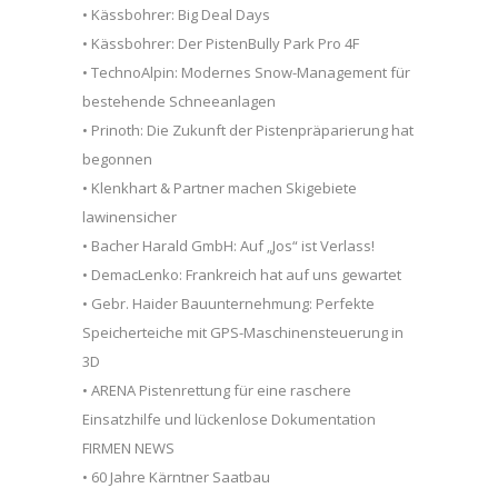
• Kässbohrer: Big Deal Days
• Kässbohrer: Der PistenBully Park Pro 4F
• TechnoAlpin: Modernes Snow-Management für
bestehende Schneeanlagen
• Prinoth: Die Zukunft der Pistenpräparierung hat
begonnen
• Klenkhart & Partner machen Skigebiete
lawinensicher
• Bacher Harald GmbH: Auf „Jos“ ist Verlass!
• DemacLenko: Frankreich hat auf uns gewartet
• Gebr. Haider Bauunternehmung: Perfekte
Speicherteiche mit GPS-Maschinensteuerung in
3D
• ARENA Pistenrettung für eine raschere
Einsatzhilfe und lückenlose Dokumentation
FIRMEN NEWS
• 60 Jahre Kärntner Saatbau