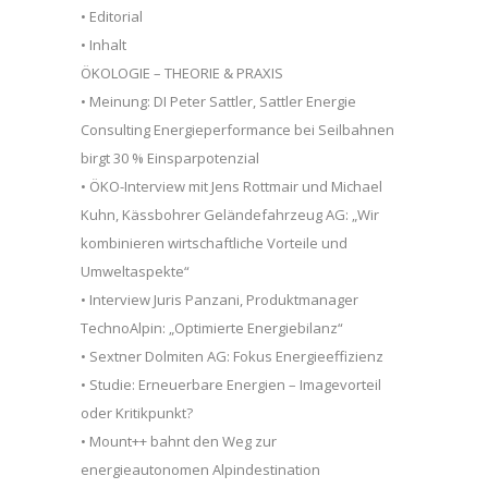
• Editorial
• Inhalt
ÖKOLOGIE – THEORIE & PRAXIS
• Meinung: DI Peter Sattler, Sattler Energie
Consulting Energieperformance bei Seilbahnen
birgt 30 % Einsparpotenzial
• ÖKO-Interview mit Jens Rottmair und Michael
Kuhn, Kässbohrer Geländefahrzeug AG: „Wir
kombinieren wirtschaftliche Vorteile und
Umweltaspekte“
• Interview Juris Panzani, Produktmanager
TechnoAlpin: „Optimierte Energiebilanz“
• Sextner Dolmiten AG: Fokus Energieeffizienz
• Studie: Erneuerbare Energien – Imagevorteil
oder Kritikpunkt?
• Mount++ bahnt den Weg zur
energieautonomen Alpindestination