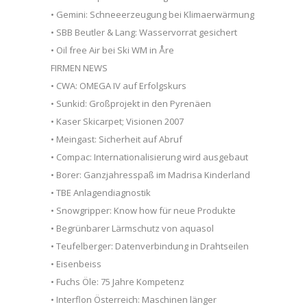
• Gemini: Schneeerzeugung bei Klimaerwärmung
• SBB Beutler & Lang: Wasservorrat gesichert
• Oil free Air bei Ski WM in Åre
FIRMEN NEWS
• CWA: OMEGA IV auf Erfolgskurs
• Sunkid: Großprojekt in den Pyrenäen
• Kaser Skicarpet; Visionen 2007
• Meingast: Sicherheit auf Abruf
• Compac: Internationalisierung wird ausgebaut
• Borer: Ganzjahresspaß im Madrisa Kinderland
• TBE Anlagendiagnostik
• Snowgripper: Know how für neue Produkte
• Begrünbarer Lärmschutz von aquasol
• Teufelberger: Datenverbindung in Drahtseilen
• Eisenbeiss
• Fuchs Öle: 75 Jahre Kompetenz
• Interflon Österreich: Maschinen länger