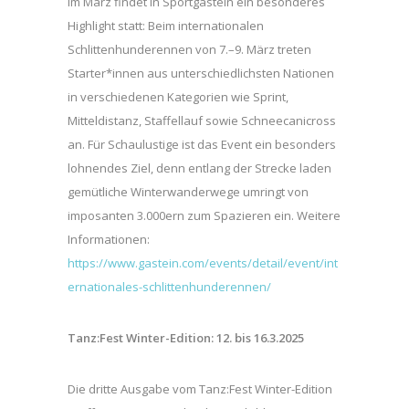
Im März findet in Sportgastein ein besonderes
Highlight statt: Beim internationalen
Schlittenhunderennen von 7.–9. März treten
Starter*innen aus unterschiedlichsten Nationen
in verschiedenen Kategorien wie Sprint,
Mitteldistanz, Staffellauf sowie Schneecanicross
an. Für Schaulustige ist das Event ein besonders
lohnendes Ziel, denn entlang der Strecke laden
gemütliche Winterwanderwege umringt von
imposanten 3.000ern zum Spazieren ein. Weitere
Informationen:
https://www.gastein.com/events/detail/event/int
ernationales-schlittenhunderennen/
Tanz:Fest Winter-Edition: 12. bis 16.3.2025
Die dritte Ausgabe vom Tanz:Fest Winter-Edition