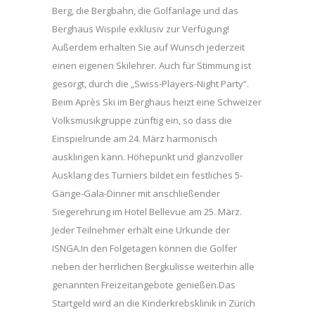
Berg, die Bergbahn, die Golfanlage und das
Berghaus Wispile exklusiv zur Verfügung!
Außerdem erhalten Sie auf Wunsch jederzeit
einen eigenen Skilehrer. Auch für Stimmung ist
gesorgt, durch die „Swiss-Players-Night Party“.
Beim Après Ski im Berghaus heizt eine Schweizer
Volksmusikgruppe zünftig ein, so dass die
Einspielrunde am 24. März harmonisch
ausklingen kann. Höhepunkt und glanzvoller
Ausklang des Turniers bildet ein festliches 5-
Gänge-Gala-Dinner mit anschließender
Siegerehrung im Hotel Bellevue am 25. März.
Jeder Teilnehmer erhält eine Urkunde der
ISNGA.In den Folgetagen können die Golfer
neben der herrlichen Bergkulisse weiterhin alle
genannten Freizeitangebote genießen.Das
Startgeld wird an die Kinderkrebsklinik in Zürich