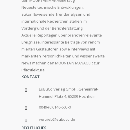
den MOUNTAINMANAGER tätig.
Neueste technische Entwicklungen,
zukunftsweisende Trendanalysen und
internationale Recherchen stehen im
Vordergrund der Berichterstattung.
Aktuelle Reportagen über branchenrelevante
Ereignisse, interessante Beiträge von renom
mierten Gastautoren sowie Interviews mit
markanten Persönlichkeiten und wissenswerte
News machen den MOUNTAIN MANAGER zur
Pflichtlektüre.
KONTAKT
EuBuCo Verlag GmbH, Geheimrat-
Hummel-Platz 4, 65239 Hochheim
0049-(0)6146-605-0
vertrieb@eubuco.de
RECHTLICHES