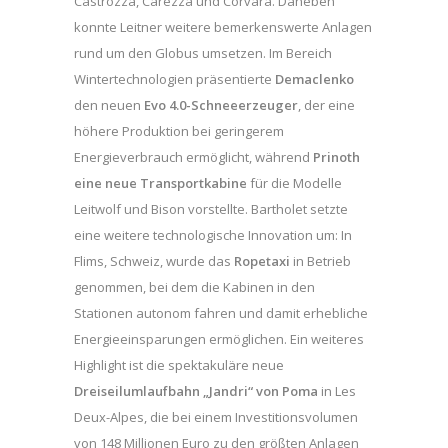
Castrozza, Carezza und Corvara. Daneben
konnte Leitner weitere bemerkenswerte Anlagen
rund um den Globus umsetzen. Im Bereich
Wintertechnologien präsentierte
Demaclenko
den neuen
Evo 4.0-Schneeerzeuger
, der eine
höhere Produktion bei geringerem
Energieverbrauch ermöglicht, während
Prinoth
eine neue Transportkabine
für die Modelle
Leitwolf und Bison vorstellte. Bartholet setzte
eine weitere technologische Innovation um: In
Flims, Schweiz, wurde das
Ropetaxi
in Betrieb
genommen, bei dem die Kabinen in den
Stationen autonom fahren und damit erhebliche
Energieeinsparungen ermöglichen. Ein weiteres
Highlight ist die spektakuläre neue
Dreiseilumlaufbahn „Jandri“ von Poma
in Les
Deux-Alpes, die bei einem Investitionsvolumen
von 148 Millionen Euro zu den größten Anlagen