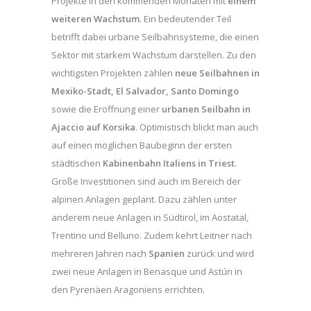
Projekte in den kommenden Monaten mit
einem
weiteren Wachstum
. Ein bedeutender Teil
betrifft dabei urbane Seilbahnsysteme, die einen
Sektor mit starkem Wachstum darstellen. Zu den
wichtigsten Projekten zählen
neue Seilbahnen in
Mexiko-Stadt, El Salvador, Santo Domingo
sowie die Eröffnung einer
urbanen Seilbahn in
Ajaccio auf Korsika
. Optimistisch blickt man auch
auf einen möglichen Baubeginn der ersten
städtischen
Kabinenbahn Italiens in Triest
.
Große Investitionen sind auch im Bereich der
alpinen Anlagen geplant. Dazu zählen unter
anderem neue Anlagen in Südtirol, im Aostatal,
Trentino und Belluno. Zudem kehrt Leitner nach
mehreren Jahren nach
Spanien
zurück und wird
zwei neue Anlagen in Benasque und Astún in
den Pyrenäen Aragoniens errichten.