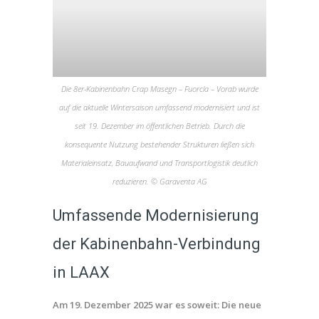
Die 8er-Kabinenbahn Crap Masegn – Fuorcla – Vorab wurde
auf die aktuelle Wintersaison umfassend modernisiert und ist
seit 19. Dezember im öffentlichen Betrieb. Durch die
konsequente Nutzung bestehender Strukturen ließen sich
Materialeinsatz, Bauaufwand und Transportlogistik deutlich
reduzieren. © Garaventa AG
Umfassende Modernisierung
der Kabinenbahn-Verbindung
in LAAX
Am 19. Dezember 2025 war es soweit: Die neue