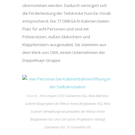
übernommen werden. Dadurch verringert sich
die Förderleistung der Teilstrecke Fuorcla–Vorab
entsprechend. Die 77 OMEGA IV-Kabinen bieten
Platz für acht Personen und sind mit
Polstersitzen, Außen-Skiköchern und
Klappfenstern ausgestattet. Sie stammen aus
dem Werk von CWA, einem Unternehmen der
Doppelmayr-Gruppe.
V.li.n.re.: Arno Inauen (CEO Garaventa AG), Alicia Martinez
(Leiterin Bauprojekte der Weisse Arena Bergbahnen AG), Reto
Gurtner (Verwaltungsratspräsident der Weisse Arena
Bergbahnen AG) und Ueli Sutter (Projektleiter Verkauf
Garaventa AG). © Garaventa AG