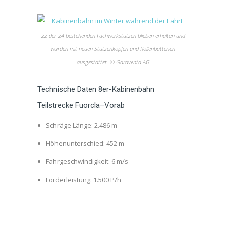
22 der 24 bestehenden Fachwerkstützen blieben erhalten und
wurden mit neuen Stützenköpfen und Rollenbatterien
ausgestattet. © Garaventa AG
Technische Daten 8er-Kabinenbahn
Teilstrecke Fuorcla–Vorab
Schräge Länge: 2.486 m
Höhenunterschied: 452 m
Fahrgeschwindigkeit: 6 m/s
Förderleistung: 1.500 P/h