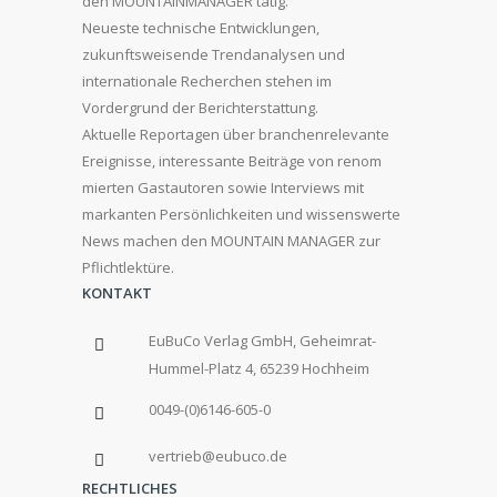
den MOUNTAINMANAGER tätig.
Neueste technische Entwicklungen,
zukunftsweisende Trendanalysen und
internationale Recherchen stehen im
Vordergrund der Berichterstattung.
Aktuelle Reportagen über branchenrelevante
Ereignisse, interessante Beiträge von renom
mierten Gastautoren sowie Interviews mit
markanten Persönlichkeiten und wissenswerte
News machen den MOUNTAIN MANAGER zur
Pflichtlektüre.
KONTAKT
EuBuCo Verlag GmbH, Geheimrat-
Hummel-Platz 4, 65239 Hochheim
0049-(0)6146-605-0
vertrieb@eubuco.de
RECHTLICHES