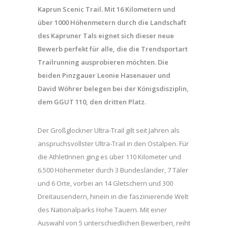
Kaprun Scenic Trail. Mit 16 Kilometern und
über 1000 Höhenmetern durch die Landschaft
des Kapruner Tals eignet sich dieser neue
Bewerb perfekt für alle, die die Trendsportart
Trailrunning ausprobieren möchten. Die
beiden Pinzgauer Leonie Hasenauer und
David Wöhrer belegen bei der Königsdisziplin,
dem GGUT 110, den dritten Platz.
Der Großglockner Ultra-Trail gilt seit Jahren als
anspruchsvollster Ultra-Trail in den Ostalpen. Für
die AthletInnen ging es über 110 Kilometer und
6.500 Höhenmeter durch 3 Bundesländer, 7 Täler
und 6 Orte, vorbei an 14 Gletschern und 300
Dreitausendern, hinein in die faszinierende Welt
des Nationalparks Hohe Tauern. Mit einer
Auswahl von 5 unterschiedlichen Bewerben, reiht