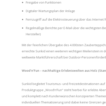
Freigabe von Funktionen
Digitaler Wartungsplan der Anlage
Fernzugriff auf die Elektrosteuerung über das Internet
Regelmäßige Berichte per E-Mail über die wichtigsten B
Hersteller)
Mit der feierlichen Übergabe des 4.000sten Zauberteppichs
erreichte Sunkid einen weiteren wichtigen Meilenstein i
weltweite Marktführerschaft bei Outdoor-Personenförder
Wood’n’Fun – nachhaltige Erlebniswelten aus Holz
(Stan
Sunkid begleitet Tourismus- und Freizeitdestinationen au
Produktgruppe „Wood’n’Fun“ steht hierbei für erlebte Ab
und komplett nach Kundenwünschen konzipierten Themenwe
individuellen Thematisierung sind dabei keine Grenzen ge