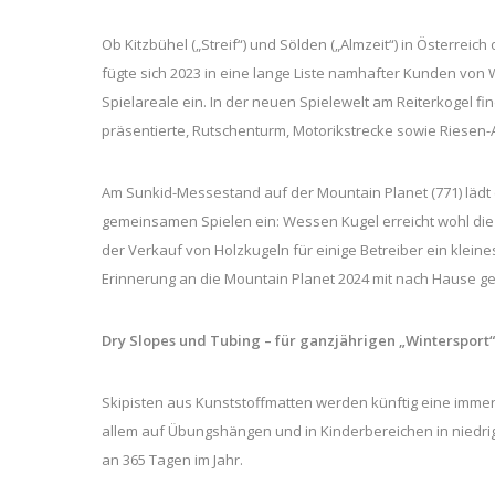
Ob Kitzbühel („Streif“) und Sölden („Almzeit“) in Österreic
fügte sich 2023 in eine lange Liste namhafter Kunden von
Spielareale ein. In der neuen Spielewelt am Reiterkogel fi
präsentierte, Rutschenturm, Motorikstrecke sowie Ries
Am Sunkid-Messestand auf der Mountain Planet (771) lädt 
gemeinsamen Spielen ein: Wessen Kugel erreicht wohl die
der Verkauf von Holzkugeln für einige Betreiber ein kleine
Erinnerung an die Mountain Planet 2024 mit nach Hause
Dry Slopes und Tubing – für ganzjährigen „Wintersport
Skipisten aus Kunststoffmatten werden künftig eine immer
allem auf Übungshängen und in Kinderbereichen in niedri
an 365 Tagen im Jahr.