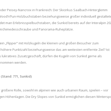
h oder Peisey-Nancroix in Frankreich: Der Skicirkus Saalbach-Hinterglemm
 Wood’n’Fun-Holzbuchstaben beziehungsweise großer individuell gestaltet
ndet man Erlebnisspielbuchstaben, die Sunkid bereits auf der Interalpin 20
en-Archimedesschraube und Panorama-Ruheplätze.
ein „Flipper“ mit Holzkugeln die kleinen und großen Besucher zum
 höhere Punktzahl beziehungsweise das am weitesten entfernte Ziel? Ist
s lukratives Zusatzgeschäft, dürfen die Kugeln von Sunkid gerne als
 genommen werden.
“
(Stand: 771, Sunkid)
 größere Rolle, sowohl im alpinen wie auch urbanen Raum, spielen – vor
gen Höhenlagen. Die Dry Slopes von Sunkid ermöglichen diesen Wintersp