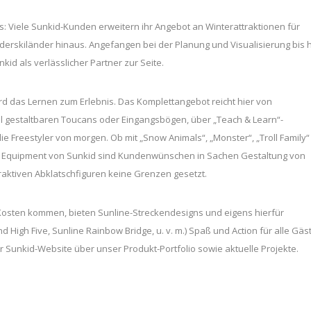
s: Viele Sunkid-Kunden erweitern ihr Angebot an Winterattraktionen für
nderskiländer hinaus. Angefangen bei der Planung und Visualisierung bis 
kid als verlässlicher Partner zur Seite.
wird das Lernen zum Erlebnis. Das Komplettangebot reicht hier von
ll gestaltbaren Toucans oder Eingangsbögen, über „Teach & Learn“-
ie Freestyler von morgen. Ob mit „Snow Animals“, „Monster“, „Troll Family“
em Equipment von Sunkid sind Kundenwünschen in Sachen Gestaltung von
raktiven Abklatschfiguren keine Grenzen gesetzt.
e Kosten kommen, bieten Sunline-Streckendesigns und eigens hierfür
High Five, Sunline Rainbow Bridge, u. v. m.) Spaß und Action für alle Gäst
er Sunkid-Website über unser Produkt-Portfolio sowie aktuelle Projekte.