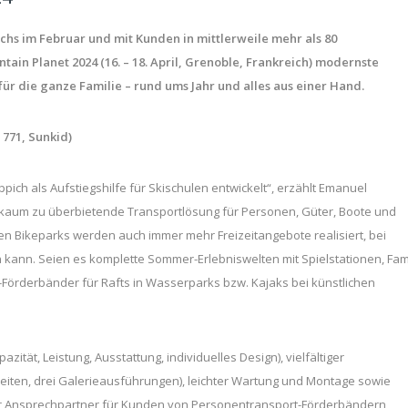
hs im Februar und mit Kunden in mittlerweile mehr als 80
ain Planet 2024 (16. – 18. April, Grenoble, Frankreich) modernste
ür die ganze Familie – rund ums Jahr und alles aus einer Hand.
 771, Sunkid)
ch als Aufstiegshilfe für Skischulen entwickelt“, erzählt Emanuel
eit kaum zu überbietende Transportlösung für Personen, Güter, Boote und
en Bikeparks werden auch immer mehr Freizeitangebote realisiert, bei
 kann. Seien es komplette Sommer-Erlebniswelten mit Spielstationen, Fam
id-Förderbänder für Rafts in Wasserparks bzw. Kajaks bei künstlichen
ät, Leistung, Ausstattung, individuelles Design), vielfältiger
eiten, drei Galerieausführungen), leichter Wartung und Montage sowie
ster Ansprechpartner für Kunden von Personentransport-Förderbändern