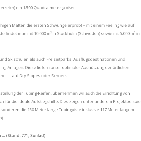
erreich) ein 1.500 Quadratmeter großer
igen Matten die ersten Schwünge erprobt – mit einem Feeling wie auf
te findet man mit 10.000 m² in Stockholm (Schweden) sowie mit 5.000 m² in
nd Skischulen als auch Freizeitparks, Ausflugsdestinationen und
ing-Anlagen. Diese liefern unter optimaler Ausnützung der örtlichen
eit – auf Dry Slopes oder Schnee.
tstellung der Tubing-Reifen, übernehmen wir auch die Errichtung von
h für die ideale Aufstiegshilfe. Dies zeigen unter anderem Projektbeispie
Besonderen die 130 Meter lange Tubingpiste inklusive 117 Meter langem
).
n …
(Stand: 771, Sunkid)