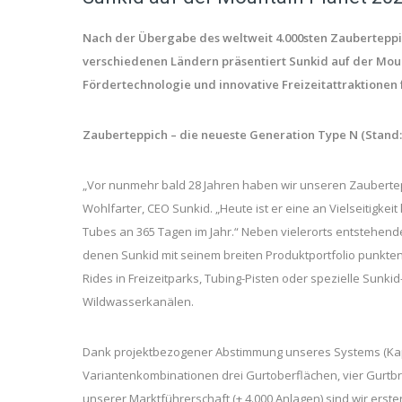
Nach der Übergabe des weltweit 4.000sten Zauberteppic
verschiedenen Ländern präsentiert Sunkid auf der Mount
Fördertechnologie und innovative Freizeitattraktionen f
Zauberteppich – die neueste Generation Type N
(Stand:
„Vor nunmehr bald 28 Jahren haben wir unseren Zauberteppi
Wohlfarter, CEO Sunkid. „Heute ist er eine an Vielseitigk
Tubes an 365 Tagen im Jahr.“ Neben vielerorts entstehend
denen Sunkid mit seinem breiten Produktportfolio punkten
Rides in Freizeitparks, Tubing-Pisten oder spezielle Sunk
Wildwasserkanälen.
Dank projektbezogener Abstimmung unseres Systems (Kapazit
Variantenkombinationen drei Gurtoberflächen, vier Gurtbr
unserer Marktführerschaft (+ 4.000 Anlagen) sind wir er