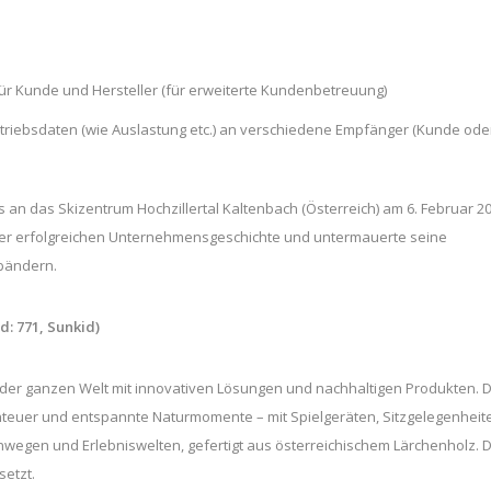
 für Kunde und Hersteller (für erweiterte Kundenbetreuung)
etriebsdaten (wie Auslastung etc.) an verschiedene Empfänger (Kunde ode
 an das Skizentrum Hochzillertal Kaltenbach (Österreich) am 6. Februar 2
n der erfolgreichen Unternehmensgeschichte und untermauerte seine
bändern.
d: 771, Sunkid)
f der ganzen Welt mit innovativen Lösungen und nachhaltigen Produkten. D
enteuer und entspannte Naturmomente – mit Spielgeräten, Sitzgelegenheit
gen und Erlebniswelten, gefertigt aus österreichischem Lärchenholz. 
setzt.