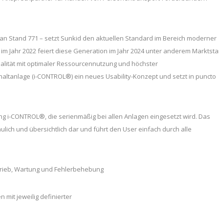
an Stand 771 – setzt Sunkid den aktuellen Standard im Bereich moderner
m Jahr 2022 feiert diese Generation im Jahr 2024 unter anderem Marktsta
Qualität mit optimaler Ressourcennutzung und höchster
chaltanlage (i-CONTROL®) ein neues Usability-Konzept und setzt in puncto
ng i-CONTROL®, die serienmäßig bei allen Anlagen eingesetzt wird. Das
lich und übersichtlich dar und führt den User einfach durch alle
etrieb, Wartung und Fehlerbehebung
mit jeweilig definierter