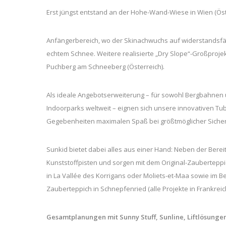
Erst jüngst entstand an der Hohe-Wand-Wiese in Wien (Öst
Anfängerbereich, wo der Skinachwuchs auf widerstandsfäh
echtem Schnee. Weitere realisierte „Dry Slope“-Großprojek
Puchberg am Schneeberg (Österreich).
Als ideale Angebotserweiterung – für sowohl Bergbahnen u
Indoorparks weltweit – eignen sich unsere innovativen Tub
Gegebenheiten maximalen Spaß bei größtmöglicher Sicherh
Sunkid bietet dabei alles aus einer Hand: Neben der Berei
Kunststoffpisten und sorgen mit dem Original-Zauberteppic
in La Vallée des Korrigans oder Moliets-et-Maa sowie im 
Zauberteppich in Schnepfenried (alle Projekte in Frankreich
Gesamtplanungen mit Sunny Stuff, Sunline, Liftlösunge