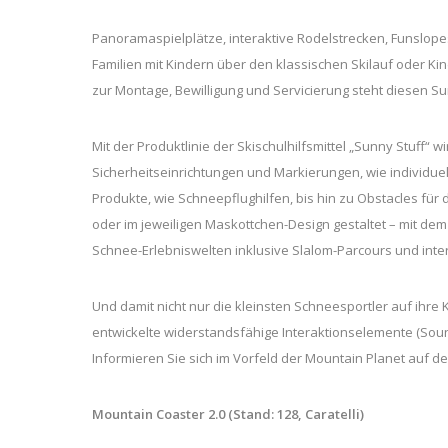
Panoramaspielplätze, interaktive Rodelstrecken, Funslope
Familien mit Kindern über den klassischen Skilauf oder Ki
zur Montage, Bewilligung und Servicierung steht diesen Sun
Mit der Produktlinie der Skischulhilfsmittel „Sunny Stuff“ 
Sicherheitseinrichtungen und Markierungen, wie individue
Produkte, wie Schneepflughilfen, bis hin zu Obstacles für d
oder im jeweiligen Maskottchen-Design gestaltet – mit d
Schnee-Erlebniswelten inklusive Slalom-Parcours und inte
Und damit nicht nur die kleinsten Schneesportler auf ihr
entwickelte widerstandsfähige Interaktionselemente (Sound 
Informieren Sie sich im Vorfeld der Mountain Planet auf d
Mountain Coaster 2.0
(Stand: 128, Caratelli)