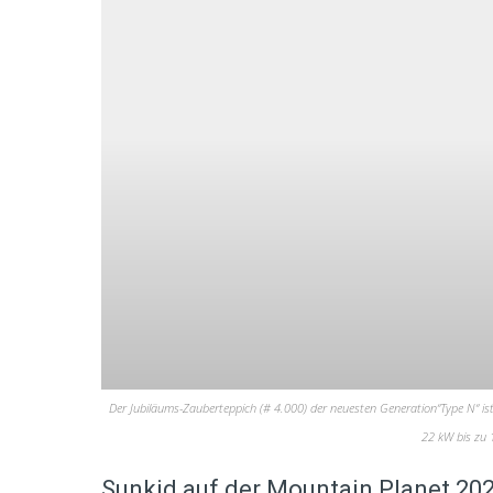
Der Jubiläums-Zauberteppich (# 4.000) der neuesten Generation“Type N“ ist 
22 kW bis zu 
Sunkid auf der Mountain Planet 20