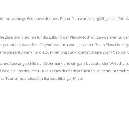
 für notwendige Großinvestitionen. Dieser Plan wurde sorgfältig nach Priorit
m die Ziele und Visionen für die Zukunft der Planai-Hochwurzen-Bahnen zu def
ies garantiert, dass diese Ergebnisse auch vom gesamten Team Planai breit
eitseigentümer – für die Zustimmung zur Projektstrategie 2024+“, so Dir
sches Aushängeschild der Steiermark und ein ganz bedeutender Wirtschaftsm
ird die Position der PHB als eines der bedeutendsten Seilbahnunternehmen Ö
 so Tourismuslandesrätin Barbara Eibinger-Miedl.