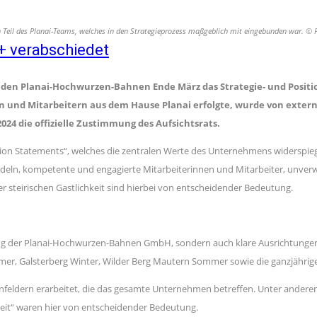
n Teil des Planai-Teams, welches in den Strategieprozess maßgeblich mit eingebunden war. ©
+ verabschiedet
den Planai-Hochwurzen-Bahnen Ende März das Strategie- und Position
n und Mitarbeitern aus dem Hause Planai erfolgte, wurde von extern
024 die offizielle Zustimmung des Aufsichtsrats.
sion Statements“, welches die zentralen Werte des Unternehmens widerspiegelt
Handeln, kompetente und engagierte Mitarbeiterinnen und Mitarbeiter, unv
r steirischen Gastlichkeit sind hierbei von entscheidender Bedeutung.
rung der Planai-Hochwurzen-Bahnen GmbH, sondern auch klare Ausrichtungen 
er, Galsterberg Winter, Wilder Berg Mautern Sommer sowie die ganzjährige
eldern erarbeitet, die das gesamte Unternehmen betreffen. Unter anderem 
keit“ waren hier von entscheidender Bedeutung.