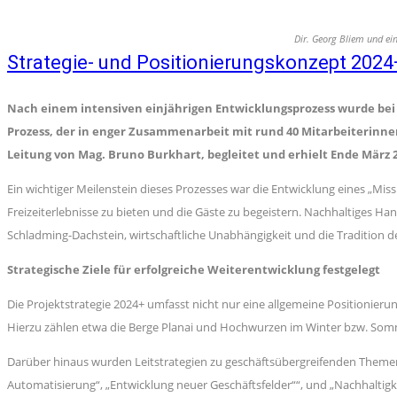
Dir. Georg Bliem und ei
Strategie- und Positionierungskonzept 2024
Nach einem intensiven einjährigen Entwicklungsprozess wurde bei 
Prozess, der in enger Zusammenarbeit mit rund 40 Mitarbeiterinne
Leitung von Mag. Bruno Burkhart, begleitet und erhielt Ende März 2
Ein wichtiger Meilenstein dieses Prozesses war die Entwicklung eines „Mis
Freizeiterlebnisse zu bieten und die Gäste zu begeistern. Nachhaltiges 
Schladming-Dachstein, wirtschaftliche Unabhängigkeit und die Tradition de
Strategische Ziele für erfolgreiche Weiterentwicklung festgelegt
Die Projektstrategie 2024+ umfasst nicht nur eine allgemeine Positionie
Hierzu zählen etwa die Berge Planai und Hochwurzen im Winter bzw. Somm
Darüber hinaus wurden Leitstrategien zu geschäftsübergreifenden Themenf
Automatisierung“, „Entwicklung neuer Geschäftsfelder““, und „Nachhaltig