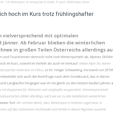
e Nr. 1 im Wintersport, im Verkauf wie im Verleih. © Sport 2000/Stefan Leitner
ch hoch im Kurs trotz frühlingshafter
n vielversprechend mit optimalen
Jänner. Ab Februar blieben die winterlichen
nee in großen Teilen Österreichs allerdings au
en und Tourist:innen dennoch nicht vom Wintersporteln ab. Alpines Skifah
ch im Kurs, sowohl im Verleih als auch im Verkauf.
Neben Alpin Ski, waren
ntersportler:innen klar im Fokus
, so Dr. Holger Schwarting, Vorstand von SPO
 entwickelte sich auch die Nachfrage nach dem Snowboard, das in dieser
g und Langlaufen hingegen war im Vergleich zu den letzten beiden Jahren 
ona mit Equipment für Skitouren und Langlaufen ausgestattet. Dementsprechend
ualsportarten zählen allerdings nach wie vor zu den beliebtesten winterlichen
eiter fort:
Wir rechnen damit, dass Wintersport in höheren Lagen bzw. in
ositiv auf den stationären Fachhandel und Verleih in diesen Regionen auswirkt.