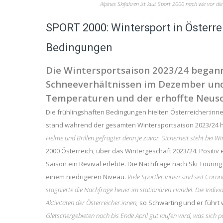
Alpines Skifahren ist laut Sport 2000 nach wie vor di
SPORT 2000: Wintersport in Österrei
Bedingungen
Die Wintersportsaison 2023/24 began
Schneeverhältnissen im Dezember und 
Temperaturen und der erhoffte Neusch
Die frühlingshaften Bedingungen hielten Österreicher:inn
stand während der gesamten Wintersportsaison 2023/24 ho
Helme und Brillen gefragter denn je zuvor. Sicherheit steht bei Wi
2000 Österreich, über das Wintergeschäft 2023/24. Positiv
Saison ein Revival erlebte. Die Nachfrage nach Ski Tourin
einem niedrigeren Niveau.
Viele Sportler:innen sind seit Cor
stagnierte die Nachfrage heuer im stationären Handel. Die Individ
Aktivitäten der Österreicher:innen
,
so Schwarting und er führt w
Gletschergebieten noch bis Ende April gut laufen wird, was sich p