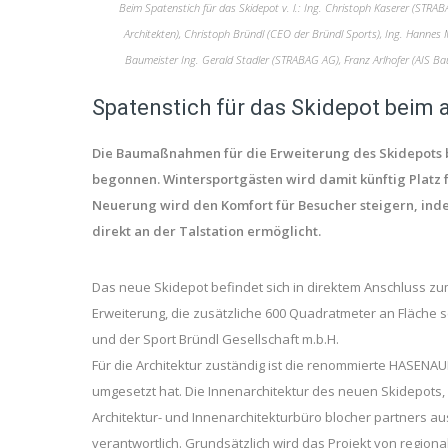
Beim Spatenstich für das Skidepot v. l.: Ing. Christoph Kaserer (STR
Architekten), Christoph Bründl (CEO der Bründl Sports), Ing. Hanne
Baumeister Ing. Gerald Stadler (STRABAG AG), Franz Arlhofer (AIS
Spatenstich für das Skidepot beim 
Die Baumaßnahmen für die Erweiterung des Skidepots b
begonnen. Wintersportgästen wird damit künftig Platz 
Neuerung wird den Komfort für Besucher steigern, ind
direkt an der Talstation ermöglicht.
Das neue Skidepot befindet sich in direktem Anschluss zum
Erweiterung, die zusätzliche 600 Quadratmeter an Fläche 
und der Sport Bründl Gesellschaft m.b.H.
Für die Architektur zuständig ist die renommierte HASENA
umgesetzt hat. Die Innenarchitektur des neuen Skidepots,
Architektur- und Innenarchitekturbüro blocher partners au
verantwortlich. Grundsätzlich wird das Projekt von regio