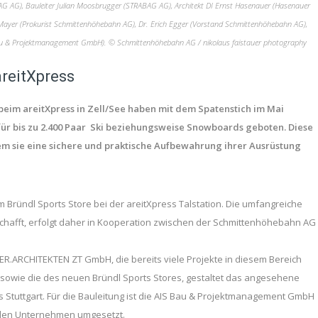
ABAG AG), Bauleiter Julian Moosbrugger (STRABAG AG), Architekt DI Ernst Hasenauer (Hasenauer
s Mayer (Prokurist Schmittenhöhebahn AG), Dr. Erich Egger (Vorstand Schmittenhöhebahn AG),
 Bau & Projektmanagement GmbH). © Schmittenhöhebahn AG / nikolaus faistauer photography
areitXpress
eim areitXpress in Zell/See haben mit dem Spatenstich im Mai
für bis zu 2.400 Paar Ski beziehungsweise Snowboards geboten. Diese
em sie eine sichere und praktische Aufbewahrung ihrer Ausrüstung
 Bründl Sports Store bei der areitXpress Talstation. Die umfangreiche
schafft, erfolgt daher in Kooperation zwischen der Schmittenhöhebahn AG
UER.ARCHITEKTEN ZT GmbH, die bereits viele Projekte in diesem Bereich
 sowie die des neuen Bründl Sports Stores, gestaltet das angesehene
s Stuttgart. Für die Bauleitung ist die AIS Bau & Projektmanagement GmbH
nalen Unternehmen umgesetzt.