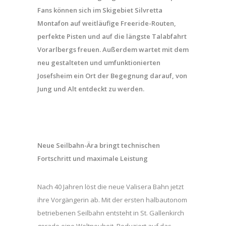
Fans können sich im Skigebiet Silvretta
Montafon auf weitläufige Freeride-Routen,
perfekte Pisten und auf die längste Talabfahrt
Vorarlbergs freuen. Außerdem wartet mit dem
neu gestalteten und umfunktionierten
Josefsheim ein Ort der Begegnung darauf, von
Jung und Alt entdeckt zu werden.
Neue Seilbahn-Ära bringt technischen
Fortschritt und maximale Leistung
Nach 40 Jahren löst die neue Valisera Bahn jetzt
ihre Vorgängerin ab. Mit der ersten halbautonom
betriebenen Seilbahn entsteht in St. Gallenkirch
gerade eine Weltneuheit. Reduziert auf das