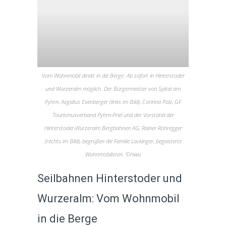
Vom Wohnmobil direkt in die Berge: Ab sofort in Hinterstoder
und Wurzeralm möglich. Der Bürgermeister von Spital am
Pyhrn, Aegidius Exenberger (links im Bild), Corinna Polz, GF
Tourismusverband Pyhrn-Priel und der Vorstand der
Hinterstoder-Wurzeralm Bergbahnen AG, Rainer Rohregger
(rechts im Bild), begrüßen die Familie Lackinger, begeisterte
Wohnmobilisten. ©hiwu
Seilbahnen Hinterstoder und
Wurzeralm: Vom Wohnmobil
in die Berge