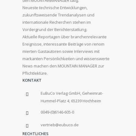
den MOUNTAINMANAGER tätig.
Neueste technische Entwicklungen,
zukunftsweisende Trendanalysen und
internationale Recherchen stehen im
Vordergrund der Berichterstattung.
Aktuelle Reportagen über branchenrelevante
Ereignisse, interessante Beiträge von renom
mierten Gastautoren sowie Interviews mit
markanten Persönlichkeiten und wissenswerte
News machen den MOUNTAIN MANAGER zur
Pflichtlektüre.
KONTAKT
EuBuCo Verlag GmbH, Geheimrat-
Hummel-Platz 4, 65239 Hochheim
0049-(0)6146-605-0
vertrieb@eubuco.de
RECHTLICHES