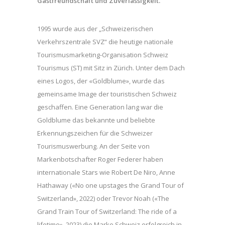
Gastfreundschaft und Zuverlässigkeit.
1995 wurde aus der „Schweizerischen
Verkehrszentrale SVZ“ die heutige nationale
Tourismusmarketing-Organisation Schweiz
Tourismus (ST) mit Sitz in Zürich. Unter dem Dach
eines Logos, der «Goldblume», wurde das
gemeinsame Image der touristischen Schweiz
geschaffen. Eine Generation lang war die
Goldblume das bekannte und beliebte
Erkennungszeichen für die Schweizer
Tourismuswerbung. An der Seite von
Markenbotschafter Roger Federer haben
internationale Stars wie Robert De Niro, Anne
Hathaway («No one upstages the Grand Tour of
Switzerland», 2022) oder Trevor Noah («The
Grand Train Tour of Switzerland: The ride of a
lifetime», 2023) die Marke Schweiz erfolgreich in