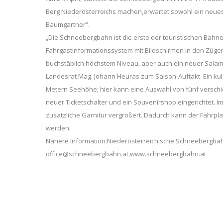
Berg Niederösterreichs machen,erwartet sowohl ein neues
Baumgartner“.
„Die Schneebergbahn ist die erste der touristischen Bahnen
Fahrgastinformationssystem mit Bildschirmen in den Zügen
buchstäblich höchstem Niveau, aber auch ein neuer Salam
Landesrat Mag. Johann Heuras zum Saison-Auftakt. Ein kuli
Metern Seehöhe; hier kann eine Auswahl von fünf versch
neuer Ticketschalter und ein Souvenirshop eingerichtet. I
zusätzliche Garnitur vergrößert. Dadurch kann der Fahrpla
werden.
Nähere Information:Niederösterreichische Schneebergbah
office@schneebergbahn.at,www.schneebergbahn.at