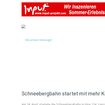
Schneebergbahn startet mit mehr 
Am 24. April, startete die Schneebergbahn in ihre 114. Sa