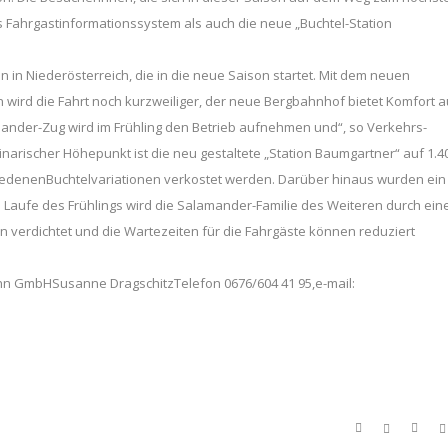
 Fahrgastinformationssystem als auch die neue „Buchtel-Station
 in Niederösterreich, die in die neue Saison startet. Mit dem neuen
 wird die Fahrt noch kurzweiliger, der neue Bergbahnhof bietet Komfort a
ander-Zug wird im Frühling den Betrieb aufnehmen und“, so Verkehrs-
narischer Höhepunkt ist die neu gestaltete „Station Baumgartner“ auf 1.4
iedenenBuchtelvariationen verkostet werden. Darüber hinaus wurden ein
m Laufe des Frühlings wird die Salamander-Familie des Weiteren durch ein
n verdichtet und die Wartezeiten für die Fahrgäste können reduziert
n GmbHSusanne DragschitzTelefon 0676/604 41 95,e-mail: