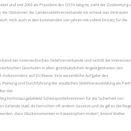
eitet und seit 2003 als Präsident des ÖSSV tätig ist, sieht die Zustimmung 
 dass die Obmänner der Landesskilehrerverbände mir erneut das Vertrauen
leich, mich auch in den kommenden vier Jahren mit vollem Einsatz für die
rband der österreichischen Skilehrerverbände und vertritt die Interessen
rreichischen Skischulen in allen grundsätzlichen Angelegenheiten des
; insbesondere auf EU-Ebene. Eine wesentliche Aufgabe des
n, Planung und Durchführung der staatlichen Skilehrerausbildung als Part
tur dar.
htig höchstausgebildete ScheesportlehrerInnen für die Sicherheit von
en Gelände statt, da herrschen oft andere Gesetze und da gilt es die Reg
werden, dass Glücksmomenten in Katastrophen enden“, betont Walter.