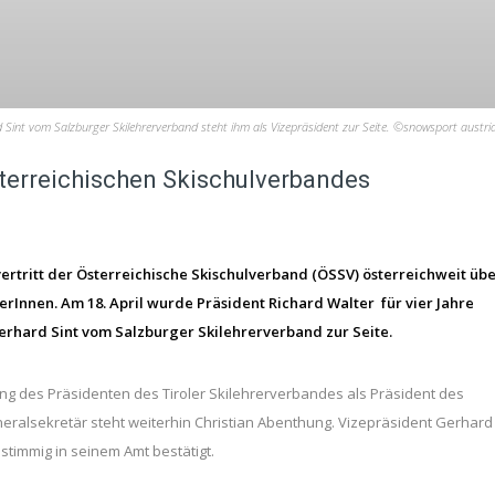
d Sint vom Salzburger Skilehrerverband steht ihm als Vizepräsident zur Seite. ©snowsport austri
sterreichischen Skischulverbandes
rtritt der Österreichische Skischulverband (ÖSSV) österreichweit üb
rerInnen. Am 18. April wurde Präsident Richard Walter für vier Jahre
erhard Sint vom Salzburger Skilehrerverband zur Seite.
ung des Präsidenten des Tiroler Skilehrerverbandes als Präsident des
neralsekretär steht weiterhin Christian Abenthung. Vizepräsident Gerhard
stimmig in seinem Amt bestätigt.