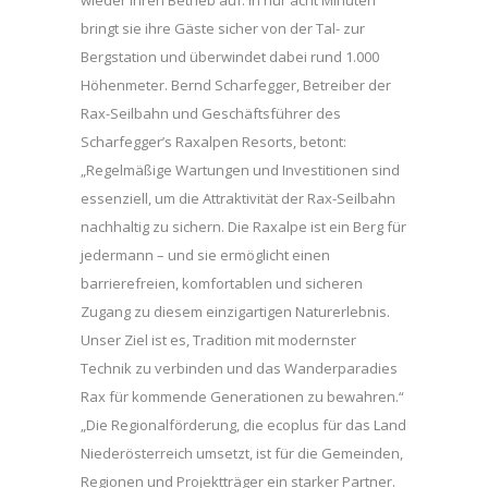
wieder ihren Betrieb auf. In nur acht Minuten
bringt sie ihre Gäste sicher von der Tal- zur
Bergstation und überwindet dabei rund 1.000
Höhenmeter. Bernd Scharfegger, Betreiber der
Rax-Seilbahn und Geschäftsführer des
Scharfegger’s Raxalpen Resorts, betont:
„Regelmäßige Wartungen und Investitionen sind
essenziell, um die Attraktivität der Rax-Seilbahn
nachhaltig zu sichern. Die Raxalpe ist ein Berg für
jedermann – und sie ermöglicht einen
barrierefreien, komfortablen und sicheren
Zugang zu diesem einzigartigen Naturerlebnis.
Unser Ziel ist es, Tradition mit modernster
Technik zu verbinden und das Wanderparadies
Rax für kommende Generationen zu bewahren.“
„Die Regionalförderung, die ecoplus für das Land
Niederösterreich umsetzt, ist für die Gemeinden,
Regionen und Projektträger ein starker Partner.