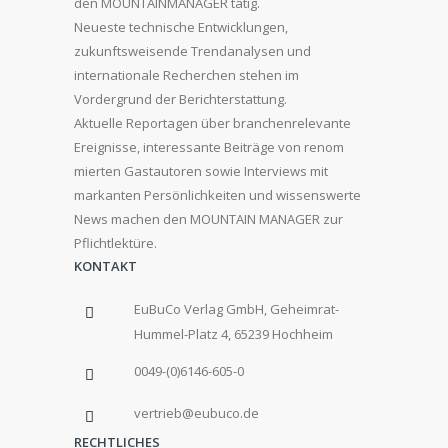
den MOUNTAINMANAGER tätig.
Neueste technische Entwicklungen,
zukunftsweisende Trendanalysen und
internationale Recherchen stehen im
Vordergrund der Berichterstattung.
Aktuelle Reportagen über branchenrelevante
Ereignisse, interessante Beiträge von renom
mierten Gastautoren sowie Interviews mit
markanten Persönlichkeiten und wissenswerte
News machen den MOUNTAIN MANAGER zur
Pflichtlektüre.
KONTAKT
EuBuCo Verlag GmbH, Geheimrat-
Hummel-Platz 4, 65239 Hochheim
0049-(0)6146-605-0
vertrieb@eubuco.de
RECHTLICHES