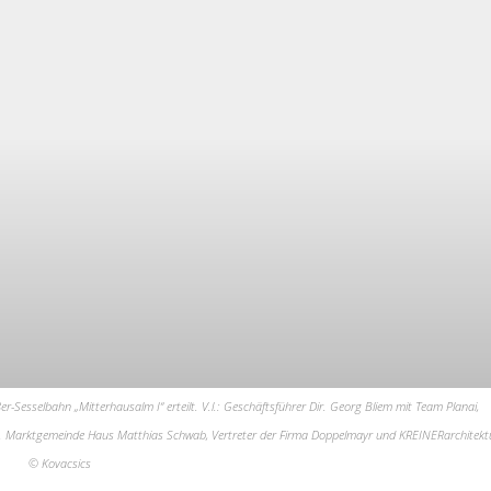
r-Sesselbahn „Mitterhausalm I“ erteilt. V.l.: Geschäftsführer Dir. Georg Bliem mit Team Planai,
gm. Marktgemeinde Haus Matthias Schwab, Vertreter der Firma Doppelmayr und KREINERarchitekt
© Kovacsics