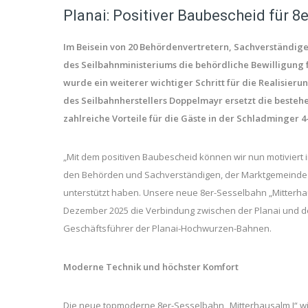
Planai: Positiver Baubescheid für 8
Im Beisein von 20 Behördenvertretern, Sachverständig
des Seilbahnministeriums die behördliche Bewilligung f
wurde ein weiterer wichtiger Schritt für die Realisie
des Seilbahnherstellers Doppelmayr ersetzt die besteh
zahlreiche Vorteile für die Gäste in der Schladminger 4
„Mit dem positiven Baubescheid können wir nun motiviert 
den Behörden und Sachverständigen, der Marktgemeinde H
unterstützt haben. Unsere neue 8er-Sesselbahn „Mitterha
Dezember 2025 die Verbindung zwischen der Planai und de
Geschäftsführer der Planai-Hochwurzen-Bahnen.
Moderne Technik und höchster Komfort
Die neue topmoderne 8er-Sesselbahn „Mitterhausalm I“ wi