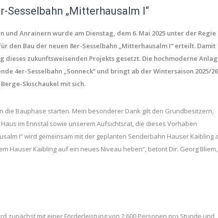
er-Sesselbahn „Mitterhausalm I“
en und Anrainern wurde am Dienstag, dem 6. Mai 2025 unter der Regie
ür den Bau der neuen 8er-Sesselbahn „Mitterhausalm I“ erteilt. Damit
rung dieses zukunftsweisenden Projekts gesetzt. Die hochmoderne Anla
ende 4er-Sesselbahn „Sonneck“ und bringt ab der Wintersaison 2025/26
-Berge-Skischaukel mit sich.
in die Bauphase starten. Mein besonderer Dank gilt den Grundbesitzern,
aus im Ennstal sowie unserem Aufsichtsrat, die dieses Vorhaben
usalm I“ wird gemeinsam mit der geplanten Senderbahn Hauser Kaibling 
m Hauser Kaibling auf ein neues Niveau heben“, betont Dir. Georg Bliem,
rd zunächst mit einer Förderleistung von 2.600 Personen pro Stunde und