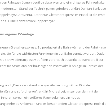
n den Fahrgasträumen deutlich absenken und ein ruhigeres Fahrverhalte
m modernsten Stand der Technik gummigefedert“, erklärt Damian Zenklus
elmayr/Garaventa. „Der neue Gletscherexpress im Pitztal ist die erste
n das D-Line Konzept von Doppelmayr.“
aus eigener PV-Anlage
neuen Gletscherexpress. So produziert die Bahn während der Fahrt – na
e, die für die wichtigsten Funktionen in der Bahn genutzt werden. Dadu
was sich wiederum positiv auf den Verbrauch auswirkt. „Besonders freut
zent mit Strom aus der hauseigenen Photovoltaik-Anlage im Bereich der
grund. „Dieses entstand in enger Abstimmung mit der Pitztaler
ienführung sofort hervor“, erklärt Michael Leithinger von dem mit dem
 Inneren sorgen ein größeres Raumvolumen, ein neues
n angenehmes Ambiente.“ Sind im bestehenden Gletscherexpress noch di