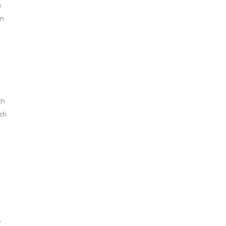
n
en
ch
rch
e