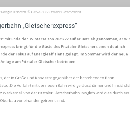
ess-Wagen aussehen. © CARVATECH/ Pitztaler Gletscherbahn
ngerbahn „Gletscherexpress“
ss“ mit Ende der Wintersaison 2021/22 außer Betrieb genommen, er wi
xpress bringt für die Gäste des Pitztaler Gletschers einen deutlich
rde der Fokus auf Energieeffizienz gelegt. Im Sommer wird der neue
-Anlage am Pitztaler Gletscher betrieben.
ss, der in Größe und Kapazität gegenüber der bestehenden Bahn
äste. „Die Auffahrt mit der neuen Bahn wird geräuschärmer und hinsichtlic
nz Wackernell von der Pitztaler Gletscherbahn. Möglich wird dies durch ein
Oberbau voneinander getrennt sind.