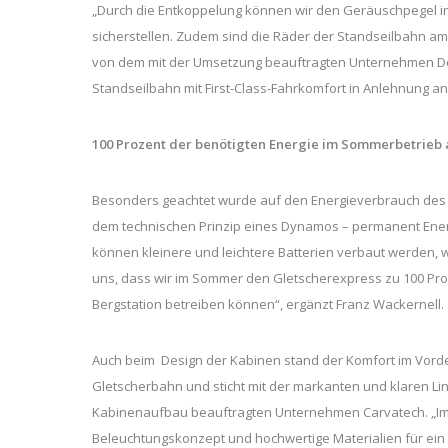
„Durch die Entkoppelung können wir den Geräuschpegel i
sicherstellen. Zudem sind die Räder der Standseilbahn a
von dem mit der Umsetzung beauftragten Unternehmen Dopp
Standseilbahn mit First-Class-Fahrkomfort in Anlehnung a
100 Prozent der benötigten Energie im Sommerbetrieb 
Besonders geachtet wurde auf den Energieverbrauch des 
dem technischen Prinzip eines Dynamos – permanent Energi
können kleinere und leichtere Batterien verbaut werden, 
uns, dass wir im Sommer den Gletscherexpress zu 100 Pro
Bergstation betreiben können“, ergänzt Franz Wackernell.
Auch beim Design der Kabinen stand der Komfort im Vorder
Gletscherbahn und sticht mit der markanten und klaren Lin
Kabinenaufbau beauftragten Unternehmen Carvatech. „Im
Beleuchtungskonzept und hochwertige Materialien für ei