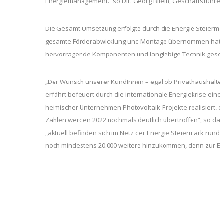
Energiemanagement.“ so Dir. Georg Bliem, Geschäftsführ
Die Gesamt-Umsetzung erfolgte durch die Energie Steie
gesamte Förderabwicklung und Montage übernommen hat. B
hervorragende Komponenten und langlebige Technik gese
„Der Wunsch unserer KundInnen – egal ob Privathaushalt
erfährt befeuert durch die internationale Energiekrise ei
heimischer Unternehmen Photovoltaik-Projekte realisiert, d
Zahlen werden 2022 nochmals deutlich übertroffen“, so da
„aktuell befinden sich im Netz der Energie Steiermark run
noch mindestens 20.000 weitere hinzukommen, denn zur Er