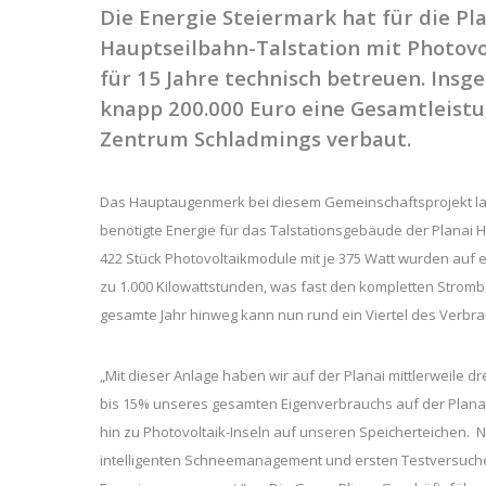
Die Energie Steiermark hat für die P
Hauptseilbahn-Talstation mit Photovo
für 15 Jahre technisch betreuen. Ins
knapp 200.000 Euro eine Gesamtleist
Zentrum Schladmings verbaut.
Das Hauptaugenmerk bei diesem Gemeinschaftsprojekt lag
benötigte Energie für das Talstationsgebäude der Planai 
422 Stück Photovoltaikmodule mit je 375 Watt wurden auf e
zu 1.000 Kilowattstunden, was fast den kompletten Strom
gesamte Jahr hinweg kann nun rund ein Viertel des Verbra
„Mit dieser Anlage haben wir auf der Planai mittlerweile dr
bis 15% unseres gesamten Eigenverbrauchs auf der Planai 
hin zu Photovoltaik-Inseln auf unseren Speicherteichen.
intelligenten Schneemanagement und ersten Testversuche