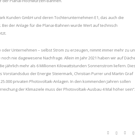
er der Planai-Hochwurzen-Bahnen.
rmark Kunden GmbH und deren Tochterunternehmen E1, das auch die
ei der Anlage für die Planai-Bahnen wurde Wert auf technisch
tzt.
e oder Unternehmen – selbst Strom zu erzeugen, nimmt immer mehr zu u
ne noch nie dagewesene Nachfrage. Allein im Jahr 2021 haben wir auf Däch
ie jährlich mehr als 6 Millionen Kilowattstunden Sonnenstrom liefern. Die
s Vorstandsduo der Energie Steiermark, Christian Purrer und Martin Graf
d 25.000 privaten Photovoltaik-Anlagen. In den kommenden Jahren sollen
reichung der Klimaziele muss der Photovoltaik-Ausbau 4 Mal höher sein“