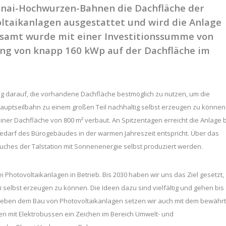
lanai-Hochwurzen-Bahnen die Dachfläche der
ltaikanlagen ausgestattet und wird die Anlage
gesamt wurde mit einer Investitionssumme von
ung von knapp 160 kWp auf der Dachfläche im
 darauf, die vorhandene Dachfläche bestmöglich zu nutzen, um die
Hauptseilbahn zu einem großen Teil nachhaltig selbst erzeugen zu können
iner Dachfläche von 800 m² verbaut. An Spitzentagen erreicht die Anlage b
bedarf des Bürogebäudes in der warmen Jahreszeit entspricht. Über das
uches der Talstation mit Sonnenenergie selbst produziert werden.
ei Photovoltaikanlagen in Betrieb. Bis 2030 haben wir uns das Ziel gesetzt,
selbst erzeugen zu können. Die Ideen dazu sind vielfältig und gehen bis
 Neben dem Bau von Photovoltaikanlagen setzen wir auch mit dem bewähr
n mit Elektrobussen ein Zeichen im Bereich Umwelt- und