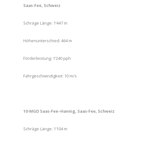
Saas-Fee, Schweiz
Schräge Länge: 1‘447 m
Höhenunterschied: 464 m
Förderleistung: 1‘240 pph
Fahrgeschwindigkeit: 10 m/s
10-MGD Saas-Fee–Hannig, Saas-Fee, Schweiz
Schräge Länge: 1‘104 m