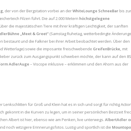
eg
, der von der Bergstation vorbei an der
WhiteLounge SchneeBar
bis zu
icherteich Filzen führt. Die auf 2.000 Metern
höchstgelegene
über die majestätischen Tiere mit ihrer kräftigen Leichtigkeit, der sanften
dlerBühne „Meet & Greet“
(Samstag Ruhetag, wetterbedingte Änderung
ren bestaunt und die Falkner bei ihrer Arbeit beobachtet werden. Über den
und Wetterlage) sowie die imposante freischwebende
GreifenBrücke,
mit
er lieber zurück zum Ausgangspunkt schweben möchte, der kann auf den 8
tform AdlerAuge
– Viscope inklusive – erklimmen und den Ahorn aus der
Lenkschlitten für Groß und Klein hat es in sich und sorgt für richtig Action
ch gekonnt in die Kurven zu legen, um in seiner persönlichen Bestzeit fre
hen Albert ist hier, ebenso wie am Penken, live unterwegs.
AlbertAdler o
 noch witzigere Erinnerungsfotos. Lustig und sportlich ist die
Mountopol