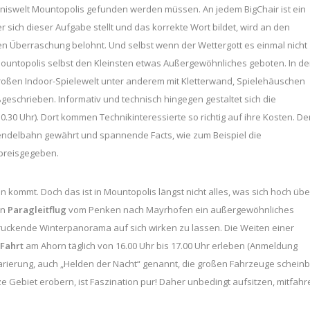
lebniswelt Mountopolis gefunden werden müssen. An jedem BigChair ist ein
 sich dieser Aufgabe stellt und das korrekte Wort bildet, wird an den
n Überraschung belohnt. Und selbst wenn der Wettergott es einmal nicht
 Mountopolis selbst den Kleinsten etwas Außergewöhnliches geboten. In de
oßen Indoor-Spielewelt unter anderem mit Kletterwand, Spielehäuschen
eschrieben. Informativ und technisch hingegen gestaltet sich die
.30 Uhr). Dort kommen Technikinteressierte so richtig auf ihre Kosten. D
r Pendelbahn gewährt und spannende Facts, wie zum Beispiel die
 preisgegeben.
 kommt. Doch das ist in Mountopolis längst nicht alles, was sich hoch übe
in
Paragleitflug
vom Penken nach Mayrhofen ein außergewöhnliches
ruckende Winterpanorama auf sich wirken zu lassen. Die Weiten einer
Fahrt
am Ahorn täglich von 16.00 Uhr bis 17.00 Uhr erleben (Anmeldung
äparierung, auch „Helden der Nacht“ genannt, die großen Fahrzeuge schein
 Gebiet erobern, ist Faszination pur! Daher unbedingt aufsitzen, mitfahr