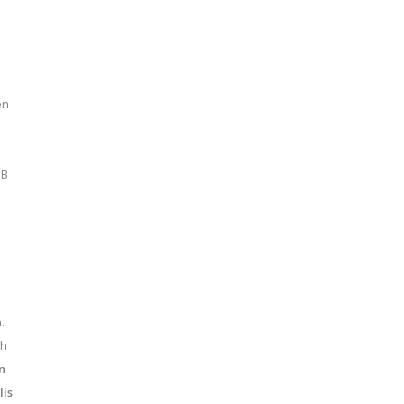
r
en
SB
.
ch
n
is