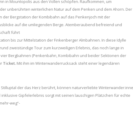
ann in Mountopolis aus den Vollen schöpfen. Raufkommen, um
n der unberührten winterlichen Natur auf dem Penken und dem Ahorn. Der
n der Bergstation der Kombibahn auf das Penkenjoch mit der
usblicke auf die umliegenden Berge. Atemberaubend befreiend und
chaft führt
ion bis zur Mittelstation der Finkenberger Almbahnen. In diese Idylle
rund zweistündige Tour zum kurzweiligen Erlebnis, das noch lange in
s bei vier Bergbahnen (Penkenbahn, Kombibahn und beider Sektionen der
 Ticket.
Mit ihm im Winterwanderrucksack steht einer legendären
as Stilluptal der das Herz berührt, können naturverliebte Winterwander:inn
l
inklusive Gipfelerlebnis sorgt mit seinen lauschigen Plätzchen für echte
-mehr-weg“-