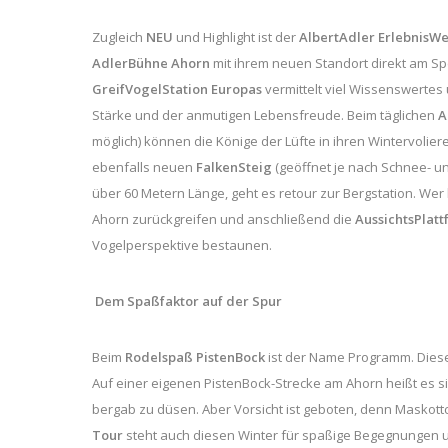
Zugleich
NEU
und Highlight ist der
AlbertAdler ErlebnisW
AdlerBühne Ahorn
mit ihrem neuen Standort direkt am Spe
GreifVogelStation Europas
vermittelt viel Wissenswertes 
Stärke und der anmutigen Lebensfreude. Beim täglichen
A
möglich) können die Könige der Lüfte in ihren Wintervolie
ebenfalls neuen
FalkenSteig
(geöffnet je nach Schnee- 
über 60 Metern Länge, geht es retour zur Bergstation. W
Ahorn zurückgreifen und anschließend die
AussichtsPlat
Vogelperspektive bestaunen.
Dem Spaßfaktor auf der Spur
Beim
Rodelspaß PistenBock
ist der Name Programm. Dieser 
Auf einer eigenen PistenBock-Strecke am Ahorn heißt es si
bergab zu düsen. Aber Vorsicht ist geboten, denn Maskottc
Tour
steht auch diesen Winter für spaßige Begegnungen und