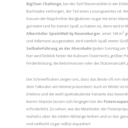
BigChair Challenge
, bei der fünf Riesenstühle in der Er
Buchstabe verborgen, der Teil eines Lösungswortes ist. Wer
Kassen der Mayrhofner Bergbahnen sogar mit einer kleine
gut meint und für keinen Spaß zu haben ist, dann wird in
2
AlbertAdler SpieleWelt by Ravensburger,
einer 140 m
gr
und Adlernest ausgestattet, wird nämlich Spaß immer Großg
SeilbahnFührung an der Ahornbahn
(jeden Sonntag um 10
hier wird Einblick hinter die Kulissen Österreichs größte
Förderleistung, die Betonmassen oder die Stützenanzahl,
Die Schneeflocken zeigen uns, dass das Beste oft von oben
dem Talboden am Himmel präsentiert. Auch im Winter ist e
Erlebnis und die wohl spektakulärste Variante das beeind
leeren Skipiste lassen sich hingegen bei der
Pistenraupen
erforderlich). Zu sehen, wie die Mitarbeiter der Pistenpr
mühelos über die steilen Abhänge lenken und so das ganze
und vielleicht sogar selbst anpacken!