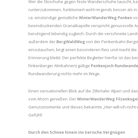
Wer die Skischuhe gegen feste Wanderschuhe tauscht, k
runterzukommen, funktioniert wohl nirgends besser als i
ca. einstündige gemütliche
WinterWanderWeg Penken
vo
beeindruckenden Granatkapelle verspricht genussvolle A
beruhigend lebendig zugleich. Durch die verschneite Lands
außerdem der
BergWaldWeg
von der Penkenbahn Bergstat
einzutauchen, birgt einen besonderen Reiz und macht die 
Erinnerung bleibt. Der perfekte Begleiter hierfür ist da
Finkenberger Almbahnen) gültige
Penkenjoch Rundwander
Rundwanderung nichts mehr im Wege.
Einen sensationellen Blick auf die Zillertaler Alpen und d
vom Ahorn genießen. Der
WinterWanderWeg Filzenkoge
Genussmomente und dieses bekannte „Hier-will-ich-nicht
Gefühl!
Durch den Schnee hinein ins tierische Vergnügen