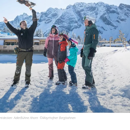
 entdecken: AdlerBühne Ahorn ©Mayrhofner Bergbahnen