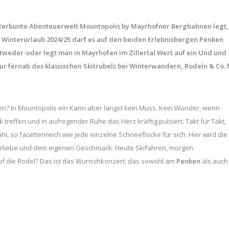
nterbunte Abenteuerwelt Mountopolis by Mayrhofner Bergbahnen legt,
m Winterurlaub 2024/25 darf es auf den beiden Erlebnisbergen Penken
ntweder-oder legt man in Mayrhofen im Zillertal Wert auf ein Und und
tur fernab des klassischen Skitrubels bei Winterwandern, Rodeln & Co. 
sen? In Mountopolis ein Kann aber längst kein Muss. Kein Wunder, wenn
treffen und in aufregender Ruhe das Herz kräftig pulsiert. Takt für Takt,
l, so facettenreich wie jede einzelne Schneeflocke für sich. Hier wird die
Vorliebe und dem eigenen Geschmack. Heute Skifahren, morgen
uf die Rodel? Das ist das Wunschkonzert, das sowohl am
Penken
als auch