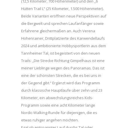
(12,5 Kilometer, 700 Höhenmeter) und den „6
Hütten Trail L“ (25 Kilometer, 1.500 Höhenmeter).
Beide Varianten eröffnen neue Perspektiven auf
die Bergwelt und sprechen Laufanfänger sowie
Erfahrene gleichermaßen an. Auch Verena
Hohenrainer, Drittplatzierte des Karwendellaufs
2024 und ambitionierte Hobbysportlerin aus dem
Tannheimer Tal, ist begeistert von den neuen
Trails: „Die Strecke Richtung Gimpelhaus ist eine
meiner Lieblinge wegen des Panoramas. Das ist
eine der schönsten Strecken, die es bei uns in
der Gegend gibt.“ Ergänzt wird das Programm
durch klassische Hauptläufe über zehn und 23
Kilometer, ein abwechslungsreiches Kids-
Programm sowie eine acht Kilometer lange
Nordic-Walking-Runde für diejenigen, die es
etwas ruhiger angehen möchten.
Egal ob entspannter Lauf durchs Tal oder