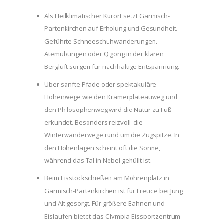
Als Heilklimatischer Kurort setzt Garmisch-
Partenkirchen auf Erholung und Gesundheit.
Geführte Schneeschuhwanderungen,
Atemübungen oder Qigong in der klaren
Bergluft sorgen für nachhaltige Entspannung.
Über sanfte Pfade oder spektakuläre
Höhenwege wie den Kramerplateauweg und
den Philosophenweg wird die Natur zu Fuß
erkundet. Besonders reizvoll: die
Winterwanderwege rund um die Zugspitze. In
den Höhenlagen scheint oft die Sonne,
während das Tal in Nebel gehüllt ist.
Beim Eisstockschießen am Mohrenplatz in
Garmisch-Partenkirchen ist für Freude bei Jung
und Alt gesorgt. Für größere Bahnen und
Eislaufen bietet das Olympia-Eissportzentrum