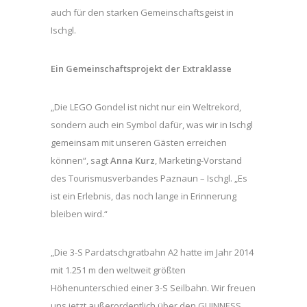
auch für den starken Gemeinschaftsgeist in
Ischgl.
Ein Gemeinschaftsprojekt der Extraklasse
„Die LEGO Gondel ist nicht nur ein Weltrekord,
sondern auch ein Symbol dafür, was wir in Ischgl
gemeinsam mit unseren Gästen erreichen
können“, sagt
Anna Kurz
, Marketing-Vorstand
des Tourismusverbandes Paznaun – Ischgl. „Es
ist ein Erlebnis, das noch lange in Erinnerung
bleiben wird.“
„Die 3-S Pardatschgratbahn A2 hatte im Jahr 2014
mit 1.251 m den weltweit größten
Höhenunterschied einer 3-S Seilbahn. Wir freuen
uns jetzt außerordentlich über den GUINNESS