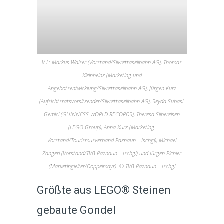
V.l.: Markus Walser (Vorstand/Silvrettaseilbahn AG), Thomas
Kleinheinz (Marketing und
Angebotsentwicklung/Silvrettaseilbahn AG), Jürgen Kurz
(Aufsichtsratsvorsitzender/Silvrettaseilbahn AG), Seyda Subasi-
Gemici (GUINNESS WORLD RECORDS), Theresa Silbereisen
(LEGO Group), Anna Kurz (Marketing-
Vorstand/Tourismusverband Paznaun – Ischgl), Michael
Zangerl (Vorstand/TVB Paznaun – Ischgl) und Jürgen Pichler
(Marketingleiter/Doppelmayr). © TVB Paznaun – Ischgl
Größte aus LEGO® Steinen
gebaute Gondel