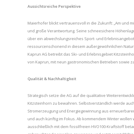
Aussichtsreiche Perspektive
Maierhofer blickt vertrauensvoll in die Zukunft: „Am und m
und große Verantwortung. Seine schneesichere Höhenlage 
über ein abwechslungsreiches Sport- und Erlebnisangebot 
ressourcenschonend in diesem außergewöhnlichen Naturr
Kaprun AG betreibt das Ski- und Erlebnisgebiet Kitzstein
von Kaprun, mit neun gastronomischen Betrieben sowie za
Qualität & Nachhaltigkeit
Strategisch setze die AG auf die qualitative Weiterentwic
Kitzsteinhorn zu bewahren. Selbstverständlich werde auch 
Stromerzeugung und Energiegewinnung aus erneuerbaren E
und auch künftig im Fokus. Ab kommendem Winter wollen 
ausschließlich mit dem fossilfreien HVO100-Kraftstoff beta