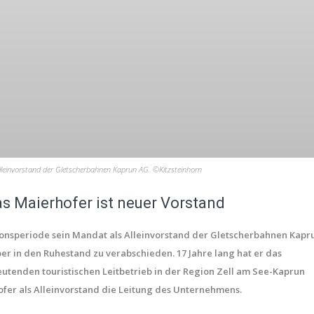
leinvorstand der Gletscherbahnen Kaprun AG. ©Kitzsteinhorn
 Maierhofer ist neuer Vorstand
tionsperiode sein Mandat als Alleinvorstand der Gletscherbahnen Kapr
 in den Ruhestand zu verabschieden. 17 Jahre lang hat er das
tenden touristischen Leitbetrieb in der Region Zell am See-Kaprun
fer als Alleinvorstand die Leitung des Unternehmens.