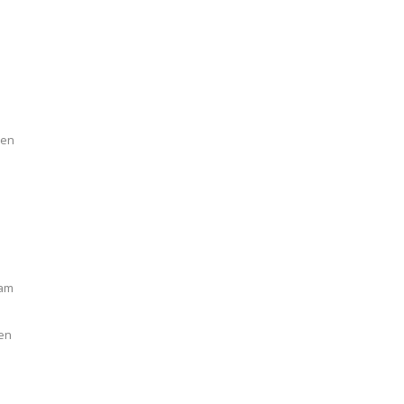
nen
 am
en