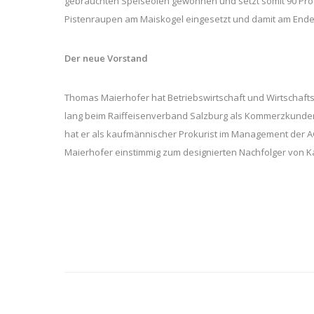
gebrauchten Speiseölen gewonnen und setzt somit 90 Pr
Pistenraupen am Maiskogel eingesetzt und damit am End
Der neue Vorstand
Thomas Maierhofer hat Betriebswirtschaft und Wirtschaft
lang beim Raiffeisenverband Salzburg als Kommerzkundenbe
hat er als kaufmännischer Prokurist im Management der AG
Maierhofer einstimmig zum designierten Nachfolger von K