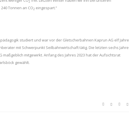
ozent weniger CO
frei. Letzten Winter haben wir ihn bei unseren
2
e 240 Tonnen an CO
eingespart.“
2
spädagogik studiert und war vor der Gletscherbahnen Kaprun AG elf Jahre
rater mit Schwerpunkt Seilbahnwirtschaft tätig. Die letzten sechs Jahre
 maßgeblich mitgewirkt. Anfang des Jahres 2023 hat der Aufsichtsrat
arlsböck gewählt.