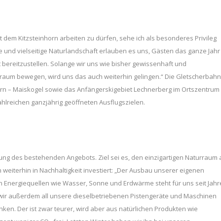
it dem Kitzsteinhorn arbeiten zu dürfen, sehe ich als besonderes Privileg
und vielseitige Naturlandschaft erlauben es uns, Gästen das ganze Jahr
bereitzustellen. Solange wir uns wie bisher gewissenhaft und
aum bewegen, wird uns das auch weiterhin gelingen.“ Die Gletscherbah
horn – Maiskogel sowie das Anfängerskigebiet Lechnerberg im Ortszentrum
hlreichen ganzjährig geöffneten Ausflugszielen.
klung des bestehenden Angebots. Ziel sei es, den einzigartigen Naturraum
weiterhin in Nachhaltigkeit investiert: „Der Ausbau unserer eigenen
nergiequellen wie Wasser, Sonne und Erdwärme steht für uns seit Jahr
wir außerdem all unsere dieselbetriebenen Pistengeräte und Maschinen
nken. Der ist zwar teurer, wird aber aus natürlichen Produkten wie