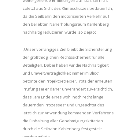
weitergehende Ermittlungen auf. Das sei nicht
zuletzt aus Sicht des Klimaschutzes bedauerlich,
da die Seilbahn den motorisierten Verkehr auf
den beliebten Naherholungsraum Kahlenberg
nachhaltig reduzieren würde, so Dejaco.
„Unser vorrangiges Ziel bleibt die Sicherstellung
der größtmöglichen Rechtssicherheit für alle
Beteiligten. Dabei haben wir die Nachhaltigkeit
und Umweltverträglichkeit immer im Blick“,
betonte der Projektbetreiber.Trotz der erneuten
Prüfung sei er daher unverändert zuversichtlich,
dass „am Ende eines wohl noch recht lange
dauernden Prozesses“ und ungeachtet des
letztlich zur Anwendung kommenden Verfahrens
die Einhaltung aller Genehmigungskriterien
durch die Seilbahn Kahlenberg festgestellt
werden würde.