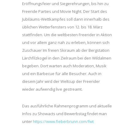
Eröffnungsfeier und Siegerehrungen, bis hin zu
Freeride Parties und Movie Night. Der Start des
Jubiläums-Wettkampfes soll dann innerhalb des
üblichen Wetterfensters von 12. bis 18. März
stattfinden. Um die weltbesten Freerider in Aktion
und vor allem ganz nah zu erleben, können sich
Zuschauer Im freien Skiraum ab der Bergstation
Lärchfilzkogel in den Zielraum bei den Wildalmen
begeben. Dort warten auch Moderation, Musik
und ein Barbecue für alle Besucher. Auch in
diesem Jahr wird der Weltcup der Freerider
wieder aufwendig live gestreamt.
Das ausführliche Rahmenprogramm und aktuelle
Infos zu Showacts und Bewerbstag findet man
unter
https://www.fieberbrunn.com/fwt