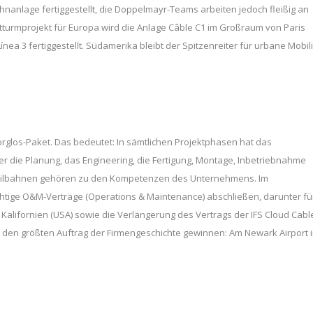
nanlage fertiggestellt, die Doppelmayr-Teams arbeiten jedoch fleißig an
tturmprojekt für Europa wird die Anlage Câble C1 im Großraum von Paris
ínea 3 fertiggestellt. Südamerika bleibt der Spitzenreiter für urbane Mobili
glos-Paket. Das bedeutet: In sämtlichen Projektphasen hat das
 die Planung, das Engineering, die Fertigung, Montage, Inbetriebnahme
Seilbahnen gehören zu den Kompetenzen des Unternehmens. Im
tige O&M-Verträge (Operations & Maintenance) abschließen, darunter fü
Kalifornien (USA) sowie die Verlängerung des Vertrags der IFS Cloud Cabl
 den größten Auftrag der Firmengeschichte gewinnen: Am Newark Airport 