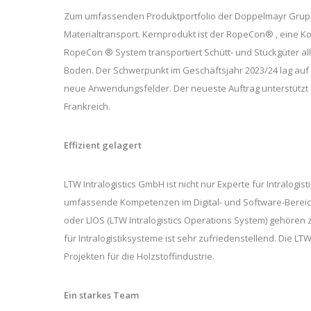
Zum umfassenden Produktportfolio der Doppelmayr Grup
Materialtransport. Kernprodukt ist der RopeCon® , eine K
RopeCon ® System transportiert Schütt- und Stückgüter al
Boden. Der Schwerpunkt im Geschäftsjahr 2023/24 lag auf
neue Anwendungsfelder. Der neueste Auftrag unterstützt d
Frankreich.
Effizient gelagert
LTW Intralogistics GmbH ist nicht nur Experte für Intralog
umfassende Kompetenzen im Digital- und Software-Bereich a
oder LIOS (LTW Intralogistics Operations System) gehören
für Intralogistiksysteme ist sehr zufriedenstellend. Die
Projekten für die Holzstoffindustrie.
Ein starkes Team