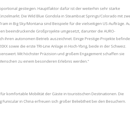
ortional gestiegen. Hauptfaktor dafür ist der weiterhin sehr starke
Einzelmarkt. Die Wild Blue Gondola in Steamboat Springs/Colorado mit zwe
m in Big Sky/Montana sind Beispiele für die vielseitigen US-Aufträge. A
den beeindruckende Großprojekte umgesetzt, darunter die AURO-
ch ihren autonomen Betrieb auszeichnet. Einige Prestige-Projekte befind
20XX sowie die erste TRI-Line Anlage in Hoch-Ybrig, beide in der Schweiz.
rkenswert. Mit höchster Präzision und großem Engagement schaffen sie
e Menschen zu einem besonderen Erlebnis werden.“
 für komfortable Mobilität der Gäste in touristischen Destinationen. Die
 Funicular in China erfreuen sich großer Beliebtheit bei den Besuchern.