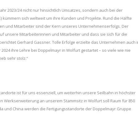
r 2023/24 nicht nur hinsichtlich Umsatzes, sondern auch bei der
TE) kümmern sich weltweit um ihre Kunden und Projekte. Rund die Hälfte
innen und Mitarbeiter sind der Kern unseres Unternehmenserfolgs. Der
uf unsere Mitarbeiterinnen und Mitarbeiter und dass sie sich für die
erichtet Gerhard Gassner. Tolle Erfolge erzielte das Unternehmen auch i
2024 ihre Lehre bei Doppelmayr in Wolfurt gestartet – so viele wie nie
eb sehr stolz.“
ndorte ist für uns essenziell, um weiterhin unsere Seilbahn in höchster
nten Werkserweiterung an unserem Stammsitz in Wolfurt soll Raum für 850
ada und China werden die Fertigungsstandorte der Doppelmayr Gruppe