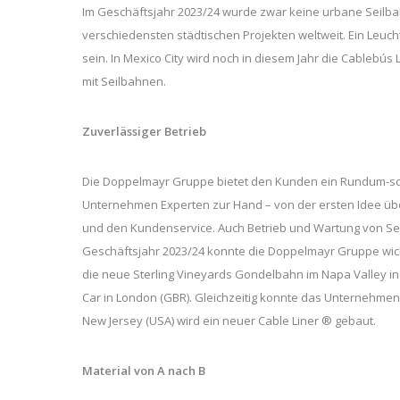
Im Geschäftsjahr 2023/24 wurde zwar keine urbane Seilbah
verschiedensten städtischen Projekten weltweit. Ein Leuch
sein. In Mexico City wird noch in diesem Jahr die Cablebús L
mit Seilbahnen.
Zuverlässiger Betrieb
Die Doppelmayr Gruppe bietet den Kunden ein Rundum-sor
Unternehmen Experten zur Hand – von der ersten Idee über
und den Kundenservice. Auch Betrieb und Wartung von 
Geschäftsjahr 2023/24 konnte die Doppelmayr Gruppe wich
die neue Sterling Vineyards Gondelbahn im Napa Valley in 
Car in London (GBR). Gleichzeitig konnte das Unternehmen
New Jersey (USA) wird ein neuer Cable Liner ® gebaut.
Material von A nach B