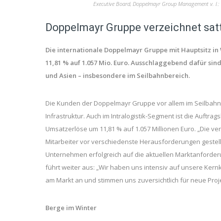
Executive Board, Doppelmayr Group Management v. l.: 
Doppelmayr Gruppe verzeichnet sat
Die internationale Doppelmayr Gruppe mit Hauptsitz in 
11,81 % auf 1.057 Mio. Euro. Ausschlaggebend dafür si
und Asien – insbesondere im Seilbahnbereich.
Die Kunden der Doppelmayr Gruppe vor allem im Seilbahnb
Infrastruktur. Auch im Intralogistik-Segment ist die Auftra
Umsatzerlöse um 11,81 % auf 1.057 Millionen Euro. „Die 
Mitarbeiter vor verschiedenste Herausforderungen gestellt
Unternehmen erfolgreich auf die aktuellen Marktanforde
führt weiter aus: „Wir haben uns intensiv auf unsere Ker
am Markt an und stimmen uns zuversichtlich für neue Proj
Berge im Winter