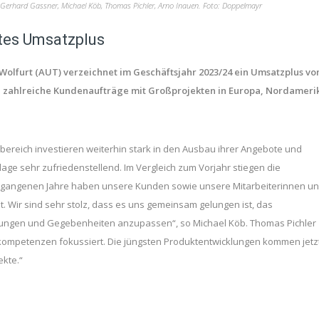
Gerhard Gassner, Michael Köb, Thomas Pichler, Arno Inauen. Foto: Doppelmayr
tes Umsatzplus
Wolfurt (AUT) verzeichnet im Geschäftsjahr 2023/24 ein Umsatzplus vo
nd zahlreiche Kundenaufträge mit Großprojekten in Europa, Nordameri
ereich investieren weiterhin stark in den Ausbau ihrer Angebote und
gslage sehr zufriedenstellend. Im Vergleich zum Vorjahr stiegen die
vergangenen Jahre haben unsere Kunden sowie unsere Mitarbeiterinnen u
. Wir sind sehr stolz, dass es uns gemeinsam gelungen ist, das
rungen und Gegebenheiten anzupassen“, so Michael Köb. Thomas Pichler
nkompetenzen fokussiert. Die jüngsten Produktentwicklungen kommen jetz
ekte.“