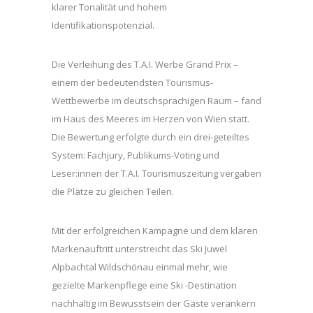
klarer Tonalität und hohem
Identifikationspotenzial.
Die Verleihung des T.A.I. Werbe Grand Prix –
einem der bedeutendsten Tourismus-
Wettbewerbe im deutschsprachigen Raum – fand
im Haus des Meeres im Herzen von Wien statt.
Die Bewertung erfolgte durch ein drei-geteiltes
System: Fachjury, Publikums-Voting und
Leser:innen der T.A.I. Tourismuszeitung vergaben
die Plätze zu gleichen Teilen.
Mit der erfolgreichen Kampagne und dem klaren
Markenauftritt unterstreicht das Ski Juwel
Alpbachtal Wildschönau einmal mehr, wie
gezielte Markenpflege eine Ski -Destination
nachhaltig im Bewusstsein der Gäste verankern